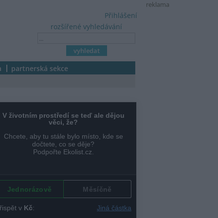
reklama
Přihlášení
rozšířené vyhledávání
a
partnerská sekce