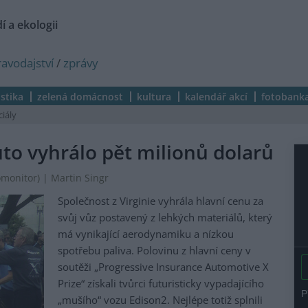
í a ekologii
ravodajství
/
zprávy
istika
zelená domácnost
kultura
kalendář akcí
fotobank
ciály
to vyhrálo pět milionů dolarů
omonitor
) | Martin Singr
Společnost z Virginie vyhrála hlavní cenu za
svůj vůz postavený z lehkých materiálů, který
má vynikající aerodynamiku a nízkou
spotřebu paliva. Polovinu z hlavní ceny v
soutěži „Progressive Insurance Automotive X
Prize“ získali tvůrci futuristicky vypadajícího
„mušího“ vozu Edison2. Nejlépe totiž splnili