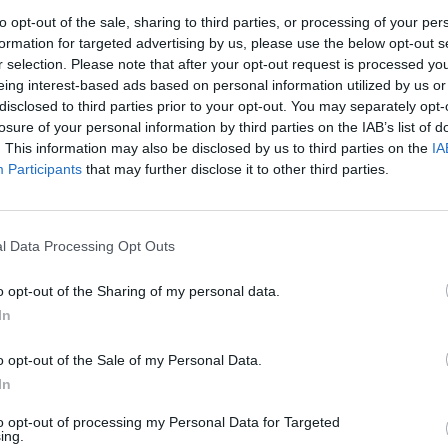
o u závodních aut. Vůz Edison2 dosahuje nejvyšší
to opt-out of the sale, sharing to third parties, or processing of your per
, je vybaven topením a základní klimatizací. Podle
formation for targeted advertising by us, please use the below opt-out s
nu okolo 20 000 USD.
r selection. Please note that after your opt-out request is processed y
eing interest-based ads based on personal information utilized by us or
hodně po 2 500 000 USD za vozy s elektrickým pohonem.
disclosed to third parties prior to your opt-out. You may separately opt-
 od výrobce Li-Ion motorů ze Severní Karolíny berou
losure of your personal information by third parties on the IAB’s list of
Wagner, vedoucí týmu X-Tracer varuje, že jejich vůz je
. This information may also be disclosed by us to third parties on the
IA
u produkci.
Participants
that may further disclose it to other third parties.
rek
„
Edison2 Very light car wins $5m X prize
“ zveřejněného na
l Data Processing Opt Outs
o opt-out of the Sharing of my personal data.
In
o opt-out of the Sale of my Personal Data.
In
to opt-out of processing my Personal Data for Targeted
ing.