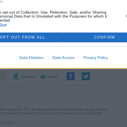
In
o opt-out of Collection, Use, Retention, Sale, and/or Sharing
ersonal Data that Is Unrelated with the Purposes for which it
lected.
Out
OPT OUT FROM ALL
CONFIRM
Data Deletion
Data Access
Privacy Policy
tisknout
poslat
ře a postřehy. Tím, že zde publikujete svůj příspěvek, se ale zároveň
dě porušení si redakce vyhrazuje právo smazat diskusní příspěvěk
ŘIHLÁŠENÍ