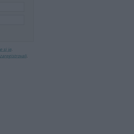
 si je
.
zaregistrovali
.