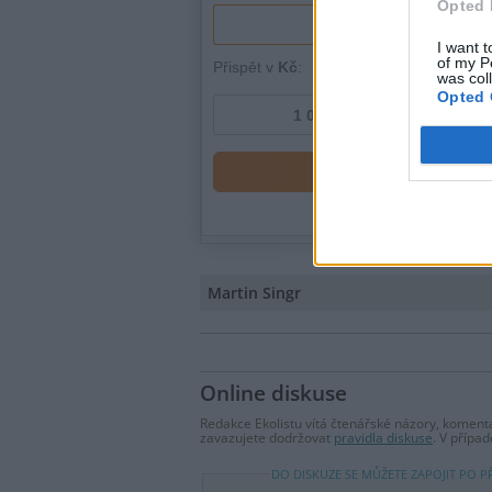
Opted 
I want t
of my P
was col
Opted 
Martin Singr
Online diskuse
Redakce Ekolistu vítá čtenářské názory, komentá
zavazujete dodržovat
pravidla diskuse
. V přípa
DO DISKUZE SE MŮŽETE ZAPOJIT PO P