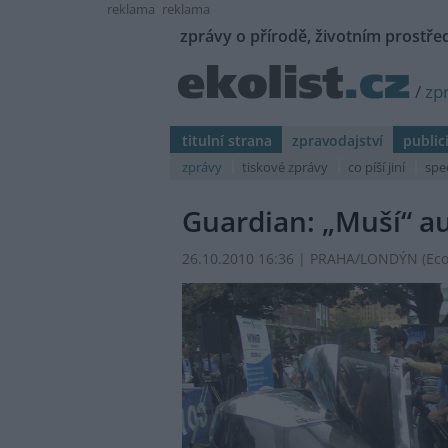
reklama
reklama
zprávy o přírodě, životním prostřed
/
zp
titulní strana
zpravodajství
public
zprávy
tiskové zprávy
co píší jiní
spe
Guardian: „Muší“ au
26.10.2010 16:36 | PRAHA/LONDÝN (
Ec