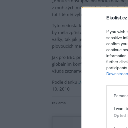
„Bohužel dostupná historická data nej
z mořských měření,“ dodal Stott. Syste
totiž téměř vyhradě týká suchozemskýc
Ekolist.cz
Tyto nedostatky by měly měly stránky
If you wish 
by měla zpřístupnit informace o poča
sensitive in
války, tak jak je zaznamenaly deníky 2
confirm you
plovoucích meteorologických stanic.
continue se
information 
Jak pro BBC připomněl Gordon Smith z 
further disc
globálním konfliktem, v rámci nějž se 
participants
všude zaznamenaly aktuální počasí.
Downstream 
Podle článku
„WWI ships to chart past 
10. 2010
Persona
reklama
I want t
Opted 