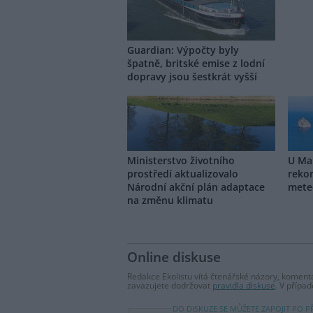
Guardian: Výpočty byly
špatně, britské emise z lodní
dopravy jsou šestkrát vyšší
Ministerstvo životního
U Ma
prostředí aktualizovalo
rekor
Národní akční plán adaptace
mete
na změnu klimatu
Online diskuse
Redakce Ekolistu vítá čtenářské názory, komentá
zavazujete dodržovat
pravidla diskuse
. V přípa
DO DISKUZE SE MŮŽETE ZAPOJIT PO P