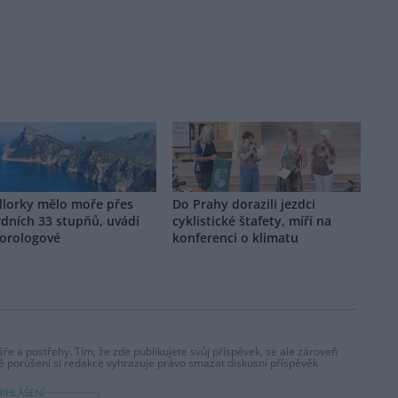
llorky mělo moře přes
Do Prahy dorazili jezdci
dních 33 stupňů, uvádí
cyklistické štafety, míří na
orologové
konferenci o klimatu
ře a postřehy. Tím, že zde publikujete svůj příspěvek, se ale zároveň
dě porušení si redakce vyhrazuje právo smazat diskusní příspěvěk
ŘIHLÁŠENÍ