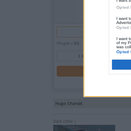
I want t
Opted 
I want 
Advertis
Opted 
I want t
of my P
was col
Opted 
Hugo Charvát
Dále čtěte |