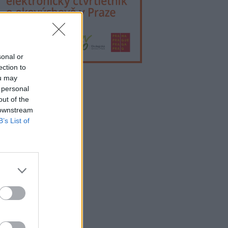
sonal or
ection to
ou may
 personal
lama
out of the
 downstream
B’s List of