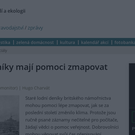
í a ekologii
ravodajství
/
zprávy
istika
zelená domácnost
kultura
kalendář akcí
fotobank
ciály
eníky mají pomoci zmapovat
omonitor
) | Hugo Charvát
Staré lodní deníky britského námořnictva
mohou pomoci lépe zmapovat, jak se za
poslední století změnilo klima. Protože jsou
ručně psané záznamy nečitelné pro počítače,
žádají vědci o pomoc veřejnost. Dobrovolníci
mohou věnovat svůj čas přepisování