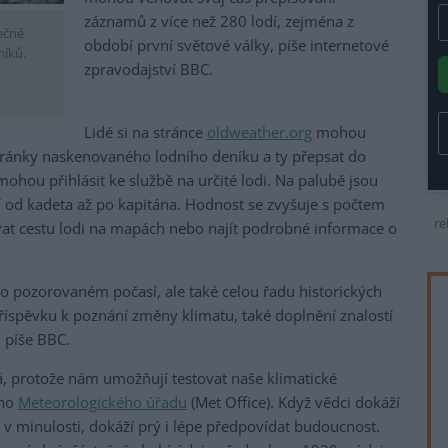
záznamů z více než 280 lodí, zejména z
ečné
období první světové války, píše internetové
níků.
zpravodajství BBC.
Lidé si na stránce
oldweather.org
mohou
tránky naskenovaného lodního deníku a ty přepsat do
ohou přihlásit ke službě na určité lodi. Na palubě jsou
 od kadeta až po kapitána. Hodnost se zvyšuje s počtem
re
at cestu lodi na mapách nebo najít podrobné informace o
o pozorovaném počasí, ale také celou řadu historických
e příspěvku k poznání změny klimatu, také doplnění znalostí
 píše BBC.
tá, protože nám umožňují testovat naše klimatické
ého
Meteorologického úřadu
(Met Office). Když vědci dokáží
o v minulosti, dokáží prý i lépe předpovídat budoucnost.