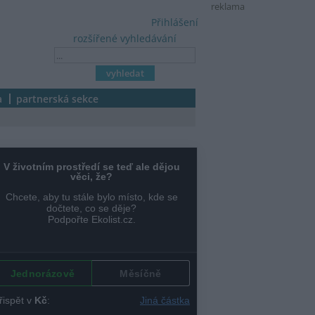
reklama
Přihlášení
rozšířené vyhledávání
a
partnerská sekce