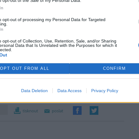
o opt-out of the Sale of my Personal Data.
In
to opt-out of processing my Personal Data for Targeted
ing.
In
o opt-out of Collection, Use, Retention, Sale, and/or Sharing
ersonal Data that Is Unrelated with the Purposes for which it
lected.
Out
OPT OUT FROM ALL
CONFIRM
Data Deletion
Data Access
Privacy Policy
tisknout
poslat