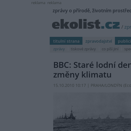
reklama
reklama
zprávy o přírodě, životním prostřed
/
zp
titulní strana
zpravodajství
public
zprávy
tiskové zprávy
co píší jiní
spe
BBC: Staré lodní d
změny klimatu
15.10.2010 10:17 | PRAHA/LONDÝN (
Ec