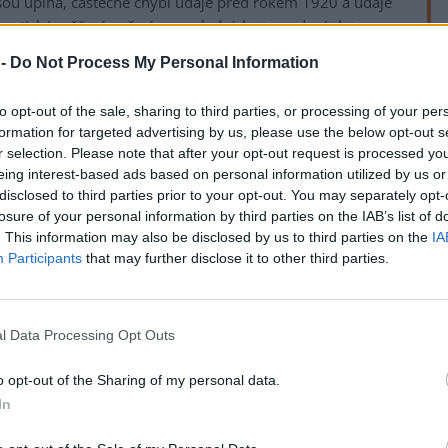
sou úplná, částečně chybí údaje před rokem 1920 a údaje
matické měření počasí za posledních sto padesát let se
h stanic.
 -
Do Not Process My Personal Information
oldweather.org
částečně odstranit. Armáda dobrovolníků
to opt-out of the sale, sharing to third parties, or processing of your per
sí z období 1905-1929 a především z období první světové
formation for targeted advertising by us, please use the below opt-out s
80 válečných lodí, respektive z hlediska tohoto projektu
r selection. Please note that after your opt-out request is processed y
eing interest-based ads based on personal information utilized by us or
rek
disclosed to third parties prior to your opt-out. You may separately opt-
naval-history.net, druhá světová válka byla skutečně
losure of your personal information by third parties on the IAB’s list of
válečná plavidla dostala do všech částí světových moří. A
. This information may also be disclosed by us to third parties on the
IA
Participants
that may further disclose it to other third parties.
climate“
zveřejněného na serveru BBC Online News 13.
l Data Processing Opt Outs
o opt-out of the Sharing of my personal data.
In