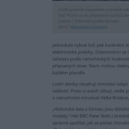
Chtěli byste být kapitánem na britské vál
lodi? Pusťte se do přepisování lodních de
Licence |
Volné dílo (public domain)
Zdroj |
Wikimedia Commons
jednoduše vybrat loď, pak konkrétní s
elektronické podoby. Dobrovolníci se m
zařazeni podle námořnických hodností
přepsaných stran. Navíc mohou sledov
každém plavidle.
Lodní deníky obsahují množství údajů 
událostí. Proto si autoři slibují, vedl
o námořnické minulosti Velké Británie,
„Historická data o klimatu jsou důleži
modely,“ řekl BBC Peter Stott z britsk
správně spočítat, jak se počasí choval