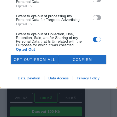
Personal Data.
příjmy ČEZ
“ zveřejněném na serveru Aktualne.cz dne 8. 9.
Opted In
2010.
I want to opt-out of processing my
Personal Data for Targeted Advertising.
reklama
Opted In
I want to opt-out of Collection, Use,
Retention, Sale, and/or Sharing of my
Personal Data that Is Unrelated with the
Purposes for which it was collected.
Opted Out
OPT OUT FROM ALL
CONFIRM
Data Deletion
Data Access
Privacy Policy