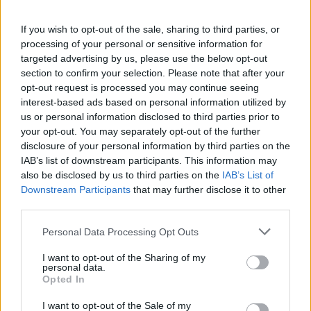
příspěvku na obnovitelné zdroje v letošní ceně elektřiny.
Suma asi sedmi miliard, která se přesune do dalšího roku,
If you wish to opt-out of the sale, sharing to third parties, or
informuje Aktuálně.cz.
processing of your personal or sensitive information for
targeted advertising by us, please use the below opt-out
reklama
section to confirm your selection. Please note that after your
V současnosti vyrábějí proud solární elektrárny o celkovém
opt-out request is processed you may continue seeing
výkonu asi 650 megawatt, podle Bechníka je reálný výkon
interest-based ads based on personal information utilized by
na konci roku okolo 1200 megawattů. Také proto, že úřady
us or personal information disclosed to third parties prior to
na začátku roku pozastavily připojování nových slunečních
your opt-out. You may separately opt-out of the further
elektráren do sítě. Podle České průmyslové fotovoltaické
disclosure of your personal information by third parties on the
asociace se proud ze slunce v ceně elektřiny odrazí
IAB’s list of downstream participants. This information may
minimálně.
also be disclosed by us to third parties on the
IAB’s List of
Energetický regulační úřad plánuje, že od nového roku
Downstream Participants
that may further disclose it to other
výrazně sníží výkupní ceny pro nové solární elektrárny. S
third parties.
uvážlivým snížením výkupních cen souhlasí i fotovoltaická
sdružení nebo ekologické organizace. Souhlasí i s přísnější
Personal Data Processing Opt Outs
regulací obřích slunečních parků na polích a dalších
zemědělských plochách. Zároveň ovšem varují, aby státní
I want to opt-out of the Sharing of my
personal data.
zásahy další rozvoj sluneční energetiku v Česku zcela
Opted In
nezastavily, uvádí Aktuálně.cz
Podle článku „
Studie: Víc než slunce zdražují elektřinu
I want to opt-out of the Sale of my