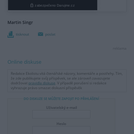
Martin Singr
tisknout
poslat
reklama
Online diskuse
Redakce Ekolistu vítá čtenářské názory, komentáře a postřehy. Tím,
že zde publikujete svůj příspěvek, se ale zároveň zavazujete
dodržovat
pravidla diskuse
. V případě porušení si redakce
vyhrazuje právo smazat diskusní příspěvěk
DO DISKUZE SE MŮŽETE ZAPOJIT PO PŘIHLÁŠENÍ
Uživatelský e-mail
Heslo