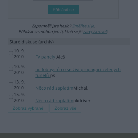
Zapomněli jste heslo?
Změňte si je
.
Přihlásit se mohou jen ti, kteří se již
zaregistrovali
.
Staré diskuse (archiv)
10. 9.
2010
FV panely
Aleš
10. 9.
od lobbystů co se živí propagací zelených
2010
tunelů
ps
13. 9.
2010
Něco rád zaplatím
Michal.
15. 9.
2010
Něco rád zaplatím
pkdriver