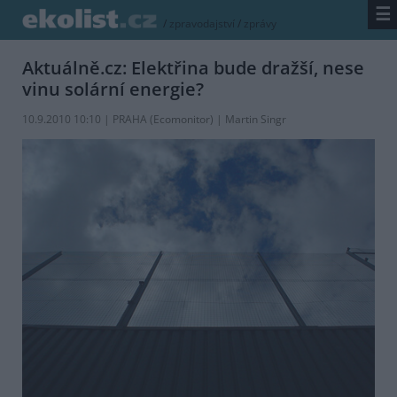
☰
/
zpravodajství
/
zprávy
Aktuálně.cz: Elektřina bude dražší, nese
vinu solární energie?
10.9.2010 10:10 | PRAHA (
Ecomonitor
) | Martin Singr