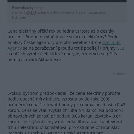
Fotovoltaický panel
Licence |
Některá práva vyhrazena
Foto |
David Boyle
/
flickr.com
Cena elektřiny příští rok od ledna vzroste až o desítky
procent. Budou na vině pouze solární elektrárny? Podle
analýzy České agentury pro obnovitelné zdroje
Czech RE
Agency
se na zdražování proudu totiž podílejí i příjmy
ČEZ
a dalších výrobců elektrické energie, o kterých se příliš
nemluví, uvádí Aktuálně.cz.
reklama
„Pokud bychom předpokládali, že cena elektřiny poroste
podle obecné míry inflace, vzrostla by do roku 2009
průměrná cena 1 kilowatthodiny pro domácnosti asi o 0,43
korun. Cena se však zvýšila zhruba o 1,32 Kč. Na podporu
obnovitelných zdrojů připadalo 0,05 korun, zbytek – 0,84
korun – je zvýšení ceny v důsledku liberalizace a otevření
trhu s elektřinou,“ konstatoval pro Aktuálně.cz Bronislav
Bechník z Czech RE Agency. Česká agentura pro