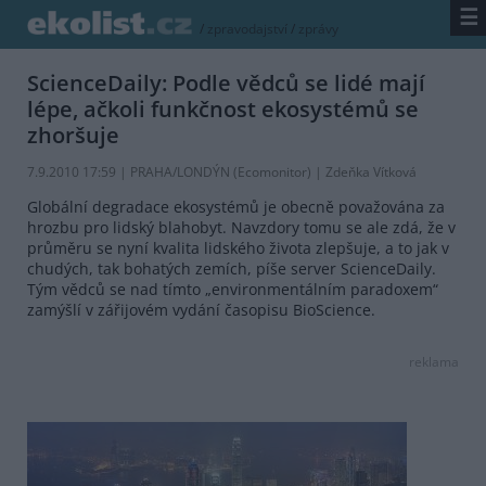
☰
/
zpravodajství
/
zprávy
ScienceDaily: Podle vědců se lidé mají
lépe, ačkoli funkčnost ekosystémů se
zhoršuje
7.9.2010 17:59 | PRAHA/LONDÝN (
Ecomonitor
) | Zdeňka Vítková
Globální degradace ekosystémů je obecně považována za
hrozbu pro lidský blahobyt. Navzdory tomu se ale zdá, že v
průměru se nyní kvalita lidského života zlepšuje, a to jak v
chudých, tak bohatých zemích, píše server ScienceDaily.
Tým vědců se nad tímto „environmentálním paradoxem“
zamýšlí v zářijovém vydání časopisu BioScience.
reklama