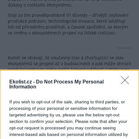
důkazy o rozkladu ekosystému.
Stojí za tím pravděpodobně tři důvody – dřívější zvyšování
produkce potravin, technologické inovace, které oddělují
lidi od přírodního prostředí, a časové zpoždění, se kterým
se změny v ekosystémech projeví na lidské civilizaci.
reklama
Autoři se obávají, že současný stav a zhoršujícící se stav
ekosystémů se projeví až v budoucnosti a pak může ohrozit
produkci potravin nebo zvýšit četnost událostí, jakými jsou
například záplavy nebo sucha. Obecně totiž platí, že
technologie poskytují pouze omezenou a lokální ochranu,
Ekolist.cz -
Do Not Process My Personal
Information
píše Science Daily.
Podle článku
„Human Well-Being Is Improving Even as
If you wish to opt-out of the sale, sharing to third parties, or
Ecosystem Services Decline: Why?“
zveřejněném 1. 9. 2010 .
processing of your personal or sensitive information for
targeted advertising by us, please use the below opt-out
reklama
section to confirm your selection. Please note that after your
opt-out request is processed you may continue seeing
interest-based ads based on personal information utilized by