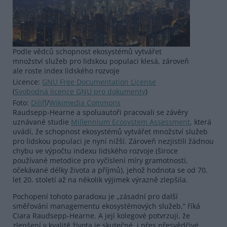
Podle vědců schopnost ekosystémů vytvářet
množství služeb pro lidskou populaci klesá, zároveň
ale roste index lidského rozvoje
Licence:
GNU Free Documentation License
(
Svobodná licence GNU pro dokumenty
)
Foto:
Diliff
/
Wikimedia Commons
Raudsepp-Hearne a spoluautoři pracovali se závěry
uznávané studie
Millennium Ecosystem Assessment
, která
uvádí, že schopnost ekosystémů vytvářet množství služeb
pro lidskou populaci je nyní nižší. Zároveň nezjistili žádnou
chybu ve výpočtu indexu lidského rozvoje (široce
používané metodice pro vyčíslení míry gramotnosti,
očekávané délky života a příjmů), jehož hodnota se od 70.
let 20. století až na několik výjimek výrazně zlepšila.
Pochopení tohoto paradoxu je „zásadní pro další
směřování managementu ekosystémových služeb,“ říká
Ciara Raudsepp-Hearne. A její kolegové potvrzují, že
zlepšení v kvalitě života je skutečné, i přes přesvědčivé