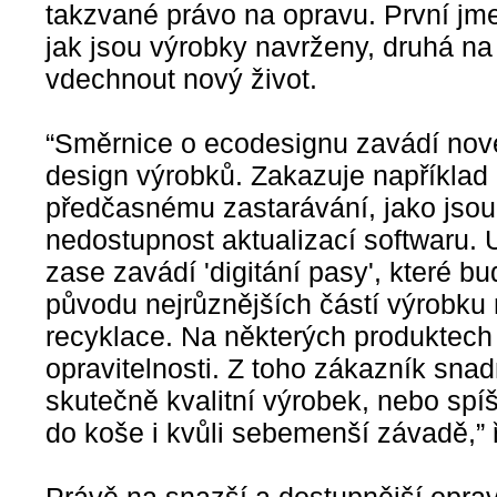
takzvané právo na opravu. První jm
jak jsou výrobky navrženy, druhá na t
vdechnout nový život.
“Směrnice o ecodesignu zavádí no
design výrobků. Zakazuje například 
předčasnému zastarávání, jako jsou
nedostupnost aktualizací softwaru.
zase zavádí 'digitání pasy', které 
původu nejrůznějších částí výrobk
recyklace. Na některých produktech 
opravitelnosti. Z toho zákazník sna
skutečně kvalitní výrobek, nebo spíše
do koše i kvůli sebemenší závadě,” ř
Právě na snazší a dostupnější oprav