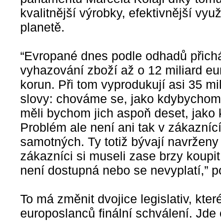
kvalitnější výrobky, efektivnější vy
planetě.
“Evropané dnes podle odhadů přich
vyhazování zboží až o 12 miliard eur
korun. Při tom vyprodukují asi 35 mi
slovy: chováme se, jako kdybychom 
měli bychom jich aspoň deset, jako 
Problém ale není ani tak v zákazníc
samotných. Ty totiž bývají navrženy
zákazníci si museli zase brzy koupi
není dostupná nebo se nevyplatí,” p
To má změnit dvojice legislativ, kter
europoslanců finální schválení. Jde