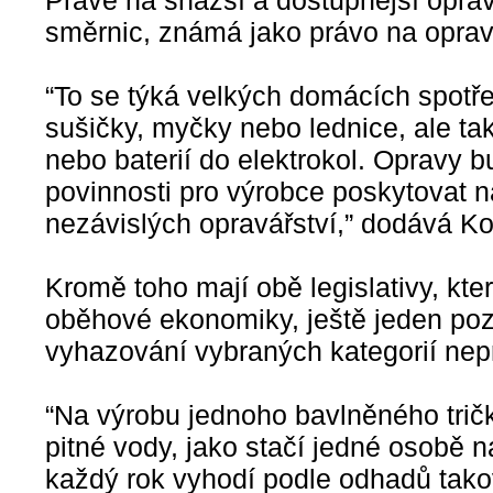
směrnic, známá jako právo na oprav
“To se týká velkých domácích spotře
sušičky, myčky nebo lednice, ale tak
nebo baterií do elektrokol. Opravy 
povinnosti pro výrobce poskytovat n
nezávislých opravářství,” dodává Ko
Kromě toho mají obě legislativy, kt
oběhové ekonomiky, ještě jeden pozi
vyhazování vybraných kategorií nep
“Na výrobu jednoho bavlněného tričk
pitné vody, jako stačí jedné osobě n
každý rok vyhodí podle odhadů takov