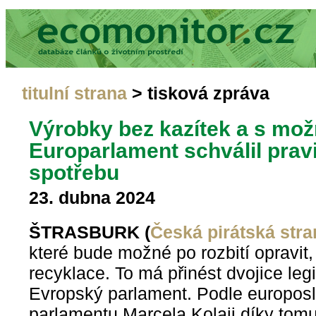
titulní strana
> tisková zpráva
Výrobky bez kazítek a s mož
Europarlament schválil pravi
spotřebu
23. dubna 2024
ŠTRASBURK (
Česká pirátská stra
které bude možné po rozbití opravit,
recyklace. To má přinést dvojice legi
Evropský parlament. Podle europos
parlamentu Marcela Kolaji díky tomu