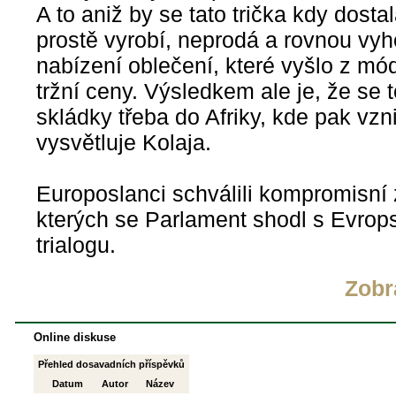
A to aniž by se tato trička kdy dosta
prostě vyrobí, neprodá a rovnou vyhod
nabízení oblečení, které vyšlo z mó
tržní ceny. Výsledkem ale je, že se 
skládky třeba do Afriky, kde pak vzn
vysvětluje Kolaja.
Europoslanci schválili kompromisní z
kterých se Parlament shodl s Evrop
trialogu.
Zobr
Online diskuse
Přehled dosavadních příspěvků
Datum
Autor
Název