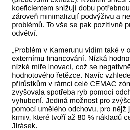
koeficientem snižují dobu potřebnou
zároveň minimalizují podvýživu a n
problémů. To vše se pak pozitivně 
odvětví.
„Problém v Kamerunu vidím také v 
externímu financování. Nízká hodnot
nízké míře inovací, což se negativn
hodnotového řetězce. Navíc vzhle
přírůstkům v rámci celé CEMAC zóny
zvyšovala spotřeba ryb pomocí odchy
vyhubení. Jediná možnost pro zvýš
pomocí umělého odchovu, pro nějž j
krmiv, které tvoří až 80 % nákladů 
Jirásek.