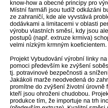
know-how a obecné principy pro výr
Místní farmáři jsou tudíž odkázáni
ze zahraničí, kde ale vyvstává prob
dodávkami a limitacemi v oblasti p
výrobu vlastních směsí, kdy jsou ale
postupů (např. extruze krmiva) scho
velmi nízkým krmným koeficientem.
Projekt Vybudování výrobní linky n
pomoci především ke zvýšení soběst
tj. potravinové bezpečnosti a snížen
Jakákoli marže neodvedená do zahra
promítne do zvýšení životní úrovně f
kteří jsou ohroženi chudobou. Projekt
produkce tím, že importuje na trh in
(především extruze). Kvalitní směs