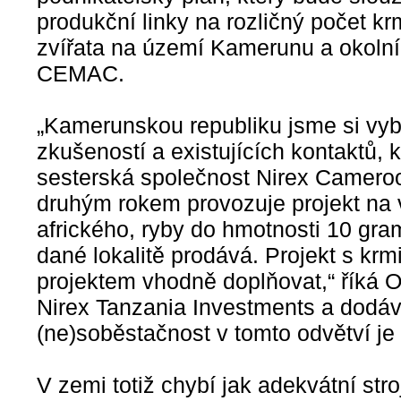
produkční linky na rozličný počet k
zvířata na území Kamerunu a okolní
CEMAC.
„Kamerunskou republiku jsme si vybr
zkušeností a existujících kontaktů,
sesterská společnost Nirex Camero
druhým rokem provozuje projekt na
afrického, ryby do hmotnosti 10 gr
dané lokalitě prodává. Projekt s kr
projektem vhodně doplňovat,“ říká O
Nirex Tanzania Investments a dodá
(ne)soběstačnost v tomto odvětví j
V zemi totiž chybí jak adekvátní str