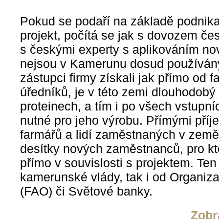
Pokud se podaří na základě podnikat
projekt, počítá se jak s dovozem čes
s českými experty s aplikováním no
nejsou v Kamerunu dosud používány.
zástupci firmy získali jak přímo od f
úředníků, je v této zemi dlouhodobý
proteinech, a tím i po všech vstupní
nutné pro jeho výrobu. Přímými příj
farmářů a lidí zaměstnaných v země
desítky nových zaměstnanců, pro kt
přímo v souvislosti s projektem. Te
kamerunské vlády, tak i od Organiz
(FAO) či Světové banky.
Zobr