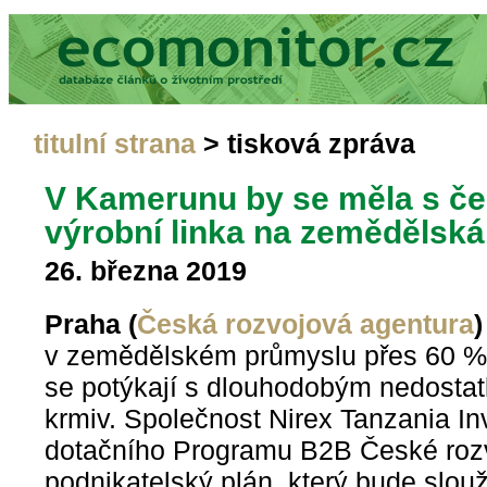
titulní strana
> tisková zpráva
V Kamerunu by se měla s če
výrobní linka na zemědělská
26. března 2019
Praha (
Česká rozvojová agentura
)
v zemědělském průmyslu přes 60 % o
se potýkají s dlouhodobým nedosta
krmiv. Společnost Nirex Tanzania I
dotačního Programu B2B České rozv
podnikatelský plán, který bude slou