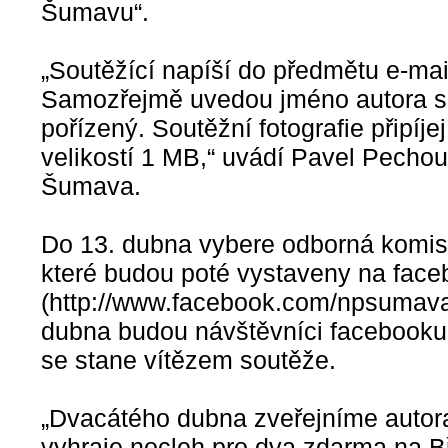
Šumavu“.
„Soutěžící napíší do předmětu e-ma
Samozřejmě uvedou jméno autora sn
pořízený. Soutěžní fotografie připíj
velikostí 1 MB,“ uvádí Pavel Pecho
Šumava.
Do 13. dubna vybere odborná komis
které budou poté vystaveny na face
(http://www.facebook.com/npsumava)
dubna budou návštěvníci facebooku
se stane vítězem soutěže.
„Dvacátého dubna zveřejníme autora
vyhraje nocleh pro dva zdarma na B