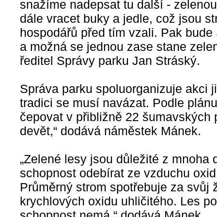
snažíme nadepsat tu další - zelenou
dále vracet buky a jedle, což jsou st
hospodářů před tím vzali. Pak bude
a možná se jednou zase stane zelen
ředitel Správy parku Jan Stráský.
Správa parku spoluorganizuje akci j
tradici se musí navázat. Podle plán
čepovat v přibližně 22 šumavských 
devět,“ dodává náměstek Mánek.
„Zelené lesy jsou důležité z mnoha 
schopnost odebírat ze vzduchu oxid u
Průměrný strom spotřebuje za svůj ž
krychlových oxidu uhličitého. Les 
schopnost nemá,“ dodává Mánek.