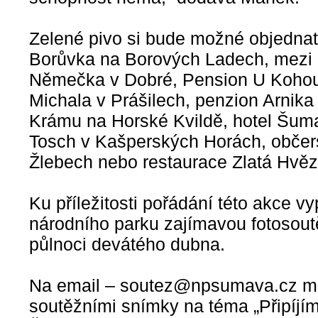
Zelené pivo si bude možné objednat 
Borůvka na Borových Ladech, mezi d
Němečka v Dobré, Pension U Kohout
Michala v Prášilech, penzion Arnik
Krámu na Horské Kvildě, hotel Šuma
Tosch v Kašperských Horách, občer
Žlebech nebo restaurace Zlatá Hvě
Ku příležitosti pořádání této akce 
národního parku zajímavou fotosoutě
půlnoci devátého dubna.
Na email – soutez@npsumava.cz mo
soutěžními snímky na téma „Připíj