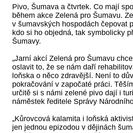
Pivo, Šumava a čtvrtek. Co mají sp
během akce Zelená pro Šumavu. Ze
v šumavských hospodách čepovat po
kdo si ho objedná, tak symbolicky p
Šumavy.
„Jarní akcí Zelená pro Šumavu chce
oslavit to, že se nám daří rehabili
loňska o něco zdravější. Není to dů
pokračování v započaté práci. Těším
určitě si s námi zelené pivo dají i tur
náměstek ředitele Správy Národníh
„Kůrovcová kalamita i loňská aktivi
jen jednou epizodou v dějinách šum