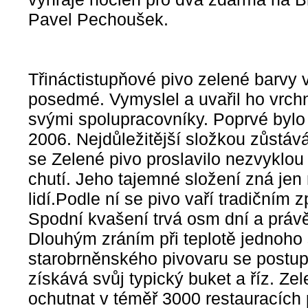
Pavel Pechoušek.
Třináctistupňové pivo zelené barvy 
posedmé. Vymyslel a uvařil ho vrch
svými spolupracovníky. Poprvé bylo
2006. Nejdůležitější složkou zůstáv
se Zelené pivo proslavilo nezvyklo
chutí. Jeho tajemné složení zná jen
lidí.Podle ní se pivo vaří tradičním
Spodní kvašení trvá osm dní a právě
Dlouhým zráním při teplotě jednoho
starobrněnského pivovaru se postup
získává svůj typický buket a říz. Z
ochutnat v téměř 3000 restauracích 