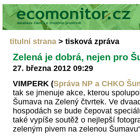
titulní strana
> tisková zpráva
Zelená je dobrá, nejen pro Š
27. března 2012 09:29
VIMPERK (
Správa NP a CHKO Šu
tak se jmenuje akce, kterou spolup
Šumava na Zelený čtvrtek. Ve dvaa
hospodách se bude čepovat speciáln
také vypíše soutěž o nejlepší fotogra
zeleným pivem na zelenou Šumavu“