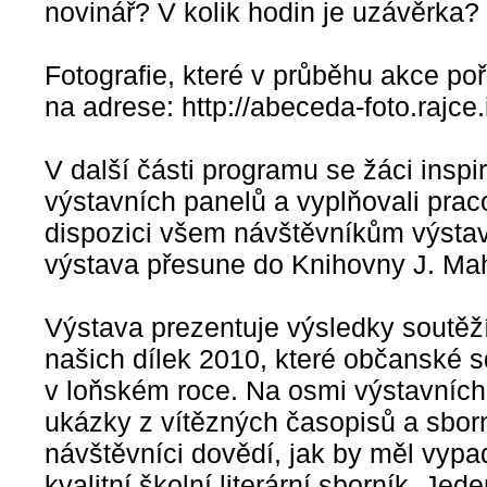
novinář? V kolik hodin je uzávěrka?
Fotografie, které v průběhu akce poř
na adrese: http://abeceda-foto.rajce.
V další části programu se žáci inspir
výstavních panelů a vyplňovali pracov
dispozici všem návštěvníkům výstav
výstava přesune do Knihovny J. Ma
Výstava prezentuje výsledky soutěž
našich dílek 2010, které občanské 
v loňském roce. Na osmi výstavních
ukázky z vítězných časopisů a sbor
návštěvníci dovědí, jak by měl vypad
kvalitní školní literární sborník. J