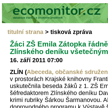
titulní strana
> tisková zpráva
Žáci ZŠ Emila Zátopka řádně
Zlínského deníku všetečným
16. září 2011 07:00
ZLÍN (
Abeceda, občanské sdružen
v prostorách Krajské knihovny Frant
uskutečnila beseda žáků z 1. ZŠ Em
šéfredaktorem Zlínského deníku Da
krimi rubriky Šárkou Šarmanovou. A
doprovodného programu k Výstavě šk