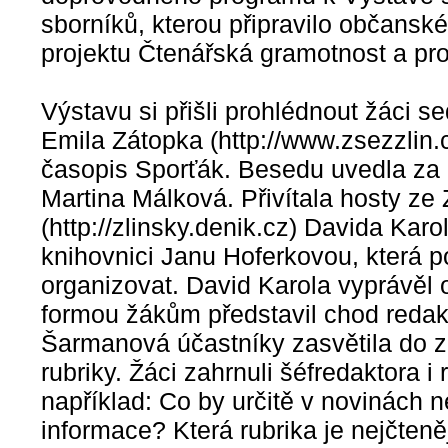
sborníků, kterou připravilo občansk
projektu Čtenářská gramotnost a pr
Výstavu si přišli prohlédnout žáci s
Emila Zátopka (http://www.zsezzlin.cz
časopis Sporťák. Besedu uvedla za
Martina Málková. Přivítala hosty ze
(http://zlinsky.denik.cz) Davida Ka
knihovnici Janu Hoferkovou, která 
organizovat. David Karola vyprávěl 
formou žákům představil chod redak
Šarmanová účastníky zasvětila do zá
rubriky. Žáci zahrnuli šéfredaktora i
například: Co by určitě v novinách n
informace? Která rubrika je nejčteně