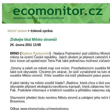
titulní strana
> tisková zpráva
Získejte titul Město stromů!
24. února 2011 13:08
BRNO (
Nadace Partnerství
)
- Nadace Partnerství pod záštitou Minist
města na území České republiky. Jejich úkolem je připravit celoroční
tisíc korun od společnosti Tetra Pak také jedinečnou možnost zúčastn
„Stromy a zeleň ve městě mají své místo. Prostřednictvím soutěže Mě
také své obyvatele. Chceme jim ukázat, že úsilí vynaložené na tuto ob
soutěže Město stromů. Vítěz soutěže má totiž přednostní právo posto
A jaké nároky na město soutěž klade? „Radnice, která chce o titul sou
obyvatele připravit ekologicko-osvětovou kampaň, která zábavnou form
Pak. Podrobné informace o kritériích soutěže a přihlášku naleznou 
Slavnostní předání titulu novému Městu stromů a zahájení jeho roční
Broumova.
Odkaz www.stromzivota.cz/mestostromu