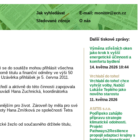
Jak vyhledávat
E-mail:
monitor@ecn.cz
Sledované zdroje
O nás
Další tiskové zprávy:
Výměna střešních oken
jako krok k vyšší
energetické účinnosti a
komfortu bydlení
14. května 2026 10:44
ě se do soutěže mohou přihlásit všechna
romě titulu a finanční odměny ve výši 50
Vrchlabí do toho!
 Uzávěrka přihlášek je 5. června 2011.
Vrchlabí do toho! chce
vyhrát volby. Nabízí
dí a aktivně do této činnosti zapojovala
Lukáše Teplého jako
“ uvádí Hana Zuchnická, koordinátorka
nového starostu
11. května 2026
emnějším pro život. Zároveň by měla pro své
ASITIS s.r.o.
oroty Hana Zmítková ze společnosti Tetra
Podřipsko zahájilo
přípravu strategie
klimatické odolnosti.
ké žezlo od současného držitele titulu,
Projekt
Pathways2Resilience
propojil adaptaci krajiny s
budoucími investicemi.