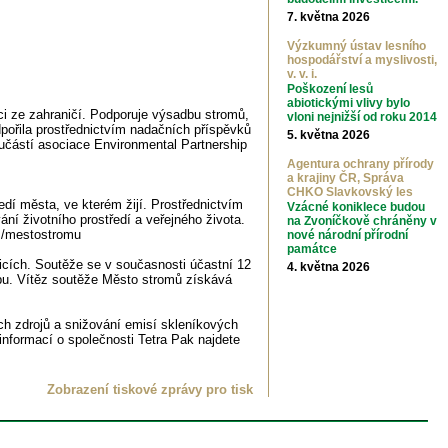
7. května 2026
Výzkumný ústav lesního
hospodářství a myslivosti,
v. v. i.
Poškození lesů
abiotickými vlivy bylo
aci ze zahraničí. Podporuje výsadbu stromů,
vloni nejnižší od roku 2014
odpořila prostřednictvím nadačních příspěvků
5. května 2026
učástí asociace Environmental Partnership
Agentura ochrany přírody
a krajiny ČR, Správa
CHKO Slavkovský les
dí města, ve kterém žijí. Prostřednictvím
Vzácné koniklece budou
ní životního prostředí a veřejného života.
na Zvoníčkově chráněny v
cz/mestostromu
nové národní přírodní
památce
icích. Soutěže se v současnosti účastní 12
4. května 2026
rbu. Vítěz soutěže Město stromů získává
ch zdrojů a snižování emisí skleníkových
 informací o společnosti Tetra Pak najdete
Zobrazení tiskové zprávy pro tisk