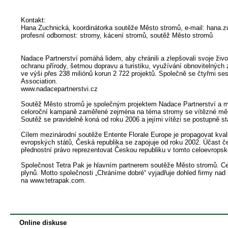
Kontakt:
Hana Zuchnická, koordinátorka soutěže Město stromů, e-mail: hana.
profesní odbornost: stromy, kácení stromů, soutěž Město stromů
Nadace Partnerství pomáhá lidem, aby chránili a zlepšovali svoje život
ochranu přírody, šetrnou dopravu a turistiku, využívání obnovitelných
ve výši přes 238 miliónů korun 2 722 projektů. Společně se čtyřmi 
Association.
www.nadacepartnerstvi.cz
Soutěž Město stromů je společným projektem Nadace Partnerství a měs
celoroční kampaně zaměřené zejména na téma stromy se vítězné město s
Soutěž se pravidelně koná od roku 2006 a jejími vítězi se postupně
Cílem mezinárodní soutěže Entente Florale Europe je propagovat kval
evropských států, Česká republika se zapojuje od roku 2002. Účast č
přednostní právo reprezentovat Českou republiku v tomto celoevropsk
Společnost Tetra Pak je hlavním partnerem soutěže Město stromů. Celo
plynů. Motto společnosti „Chráníme dobré“ vyjadřuje dohled firmy nad k
na www.tetrapak.com.
Online diskuse