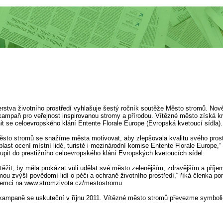
erstva životního prostředí vyhlašuje šestý ročník soutěže Město stromů. Nov
 kampaň pro veřejnost inspirovanou stromy a přírodou. Vítězné město získá k
it se celoevropského klání Entente Florale Europe (Evropská kvetoucí sídla).
sto stromů se snažíme města motivovat, aby zlepšovala kvalitu svého prostře
last ocení místní lidé, turisté i mezinárodní komise Entente Florale Europe,
upit do prestižního celoevropského klání Evropských kvetoucích sídel.
těžit, by měla prokázat vůli udělat své město zelenějším, zdravějším a příj
ou zvýší povědomí lidí o péči a ochraně životního prostředí,“ říká členka p
zájemci na www.stromzivota.cz/mestostromu
 kampaně se uskuteční v říjnu 2011. Vítězné město stromů převezme symbolic