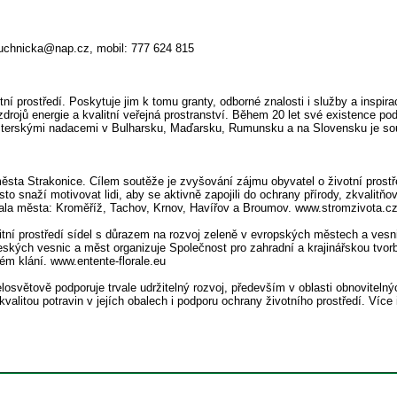
zuchnicka@nap.cz, mobil: 777 624 815
ní prostředí. Poskytuje jim k tomu granty, odborné znalosti i služby a inspir
 zdrojů energie a kvalitní veřejná prostranství. Během 20 let své existence p
sesterskými nadacemi v Bulharsku, Maďarsku, Rumunsku a na Slovensku je so
ta Strakonice. Cílem soutěže je zvyšování zájmu obyvatel o životní prostře
naží motivovat lidi, aby se aktivně zapojili do ochrany přírody, zkvalitňová
 stala města: Kroměříž, Tachov, Krnov, Havířov a Broumov. www.stromzivota.
itní prostředí sídel s důrazem na rozvoj zeleně v evropských městech a vesn
eských vesnic a měst organizuje Společnost pro zahradní a krajinářskou tvo
ém klání. www.entente-florale.eu
světově podporuje trvale udržitelný rozvoj, především v oblasti obnovitelný
valitou potravin v jejích obalech i podporu ochrany životního prostředí. Více