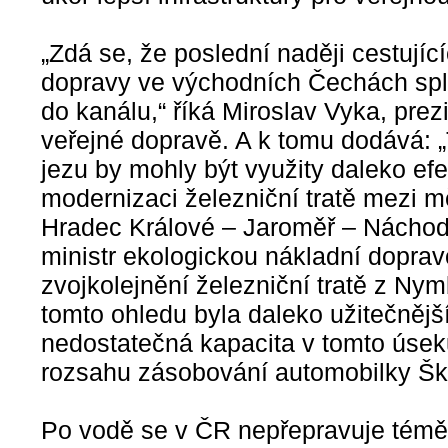
„Zdá se, že poslední naději cestujíc
dopravy ve východních Čechách splá
do kanálu,“ říká Miroslav Vyka, prez
veřejné dopravě. A k tomu dodává: „
jezu by mohly být využity daleko efek
modernizaci železniční tratě mezi 
Hradec Králové – Jaroměř – Náchod“
ministr ekologickou nákladní doprav
zvojkolejnění železniční tratě z Ny
tomto ohledu byla daleko užitečnější
nedostatečná kapacita v tomto úsek
rozsahu zásobování automobilky Ško
Po vodě se v ČR nepřepravuje téměř 