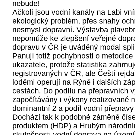
nebude!
Ačkoli jsou vodní kanály na Labi v
ekologický problém, přes snahy ochrá
nesmysl dopravní. Výstavba plaveb
nepomůže ke zlepšení veřejné dopra
dopravu v ČR je uváděný modal split
Panují totiž pochybnosti o metodice
ukazatele, protože statistika zahrnu
registrovaných v ČR, ale Čeští rejda
loděmi operují na Rýně i dalších z
cestách. Do podílu na přepravních 
započítávány i výkony realizované 
dominantní 2 a podíl vodní přepravy 
Dochází tak k podobné záměně čís
produktem (HDP) a Hrubým národní
skutečnosti vodní doprava na území 