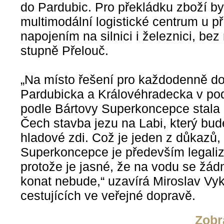
do Pardubic. Pro překládku zboží by
multimodální logistické centrum u př
napojením na silnici i železnici, be
stupně Přelouč.
„Na místo řešení pro každodenně doj
Pardubicka a Královéhradecka v po
podle Bártovy Superkoncepce stala 
Čech stavba jezu na Labi, který bude
hladové zdi. Což je jeden z důkazů,
Superkoncepce je především legaliza
protože je jasné, že na vodu se žádn
konat nebude,“ uzavírá Miroslav Vy
cestujících ve veřejné dopravě.
Zobr