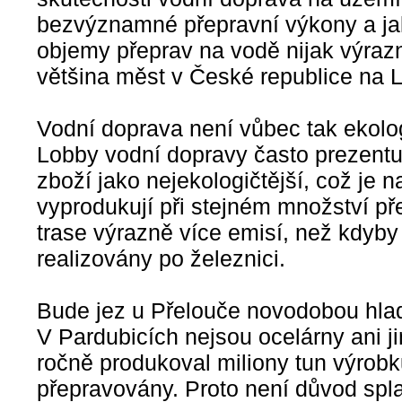
bezvýznamné přepravní výkony a jaké
objemy přeprav na vodě nijak výrazn
většina měst v České republice na L
Vodní doprava není vůbec tak ekolo
Lobby vodní dopravy často prezentu
zboží jako nejekologičtější, což je 
vyprodukují při stejném množství p
trase výrazně více emisí, než kdyby
realizovány po železnici.
Bude jez u Přelouče novodobou hla
V Pardubicích nejsou ocelárny ani ji
ročně produkoval miliony tun výrobk
přepravovány. Proto není důvod spl