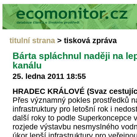
titulní strana
> tisková zpráva
Bárta spláchnul naději na le
kanálu
25. ledna 2011 18:55
HRADEC KRÁLOVÉ (Svaz cestující
Přes významný pokles prostředků na
infrastruktury pro letošní rok i ned
další roky to podle Superkoncepce v
rozjede výstavbu nesmyslného vodn
úkor lepší infrastruktury pro veřejno