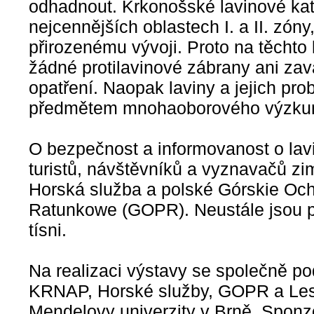
odhadnout. Krkonošské lavinové kat
nejcennějších oblastech I. a II. zóny
přirozenému vývoji. Proto na těchto
žádné protilavinové zábrany ani zav
opatření. Naopak laviny a jejich pr
předmětem mnohaoborového výzkum
O bezpečnost a informovanost o lavi
turistů, návštěvníků a vyznavačů zi
Horská služba a polské Górskie Oc
Ratunkowe (GOPR). Neustále jsou p
tísni.
Na realizaci výstavy se společně pod
KRNAP, Horské služby, GOPR a Lesn
Mendelovy univerzity v Brně. Sponz