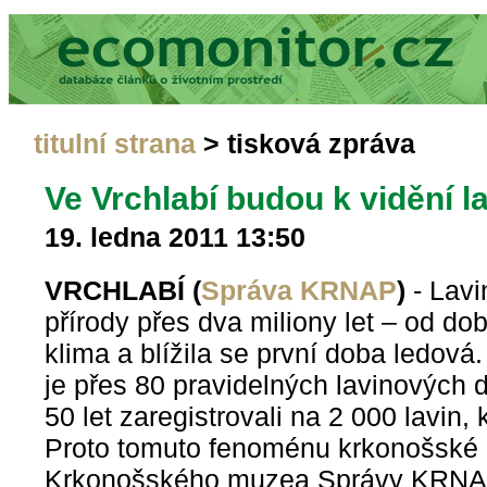
titulní strana
> tisková zpráva
Ve Vrchlabí budou k vidění l
19. ledna 2011 13:50
VRCHLABÍ (
Správa KRNAP
)
- Lavi
přírody přes dva miliony let – od do
klima a blížila se první doba ledová
je přes 80 pravidelných lavinových 
50 let zaregistrovali na 2 000 lavin,
Proto tomuto fenoménu krkonošské p
Krkonošského muzea Správy KRNAP