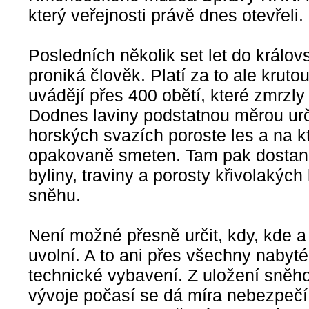
který veřejnosti právě dnes otevřeli.
Posledních několik set let do králov
proniká člověk. Platí za to ale krut
uvádějí přes 400 obětí, které zmrzly
Dodnes laviny podstatnou měrou urč
horských svazích poroste les a na 
opakovaně smeten. Tam pak dostanou
byliny, traviny a porosty křivolakých
sněhu.
Není možné přesně určit, kdy, kde a
uvolní. A to ani přes všechny nabyt
technické vybavení. Z uložení sněh
vývoje počasí se dá míra nebezpečí