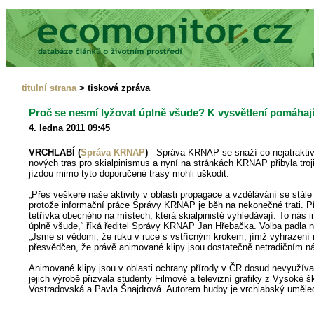
titulní strana
> tisková zpráva
Proč se nesmí lyžovat úplně všude? K vysvětlení pomáhají
4. ledna 2011 09:45
VRCHLABÍ (
Správa KRNAP
)
- Správa KRNAP se snaží co nejatraktivn
nových tras pro skialpinismus a nyní na stránkách KRNAP přibyla troj
jízdou mimo tyto doporučené trasy mohli uškodit.
„Přes veškeré naše aktivity v oblasti propagace a vzdělávání se stál
protože informační práce Správy KRNAP je běh na nekonečné trati. Při
tetřívka obecného na místech, která skialpinisté vyhledávají. To nás 
úplně všude,“ říká ředitel Správy KRNAP Jan Hřebačka. Volba padla 
„Jsme si vědomi, že ruku v ruce s vstřícným krokem, jímž vyhrazení no
přesvědčen, že právě animované klipy jsou dostatečně netradičním nás
Animované klipy jsou v oblasti ochrany přírody v ČR dosud nevyužívan
jejich výrobě přizvala studenty Filmové a televizní grafiky z Vysok
Vostradovská a Pavla Šnajdrová. Autorem hudby je vrchlabský umělec