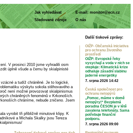
Jak vyhledávat
E-mail:
monitor@ecn.cz
Sledované zdroje
O nás
Další tiskové zprávy:
OIŽP- Občanská iniciativa
pro ochranu životního
prostředí
OIŽP: Evropské řeky
vysychají a voda v nich se
ení. V prosinci 2010 jsme vyhradili osm
otepluje: Klimatická krize
zdit úplně všude a čemu by skialpinisté
odhaluje zásadní slabinu
jaderné energetiky
7. srpna 2026 14:42
vzácné a tudíž chráněné. Je to logické,
 problematiku výskytu sokola stěhovavého a
Česká společnost pro
, proč není možné provozovat skialpinismus
ochranu netopýrů
kterých chráněných fenoménů v Krkonoších.
„Pomoc, máme v domě
 v Krkonoších chráníme, nebude zničeno. Jsem
netopýry!“ Bezplatná
poradna ČESON je v létě
zavalena telefonáty. Sama
 vyrobit tři přibližně minutové klipy. K
potřebuje finanční
radníkové a Michala Skalky jsou Tereza
podporu.
kialpinismus/
7. srpna 2026 09:00
Zobrazení tiskové zprávy pro tisk
Regionální muzeum