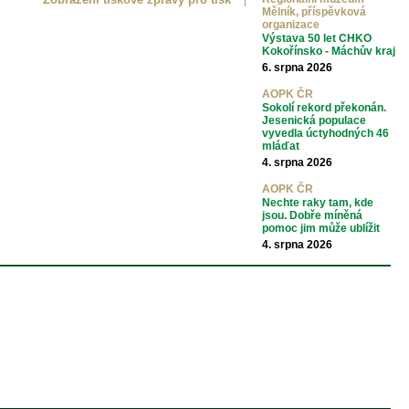
Mělník, příspěvková
organizace
Výstava 50 let CHKO
Kokořínsko - Máchův kraj
6. srpna 2026
AOPK ČR
Sokolí rekord překonán.
Jesenická populace
vyvedla úctyhodných 46
mláďat
4. srpna 2026
AOPK ČR
Nechte raky tam, kde
jsou. Dobře míněná
pomoc jim může ublížit
4. srpna 2026