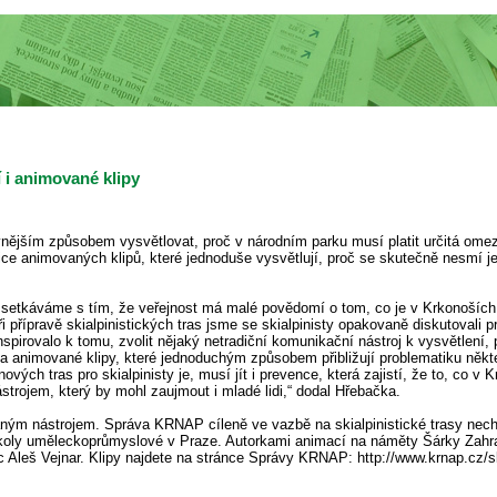
 i animované klipy
ějším způsobem vysvětlovat, proč v národním parku musí platit určitá omez
ice animovaných klipů, které jednoduše vysvětlují, proč se skutečně nesmí je
e setkáváme s tím, že veřejnost má malé povědomí o tom, co je v Krkonoších 
 přípravě skialpinistických tras jsme se skialpinisty opakovaně diskutovali
inspirovalo k tomu, zvolit nějaký netradiční komunikační nástroj k vysvětlení
na animované klipy, které jednoduchým způsobem přibližují problematiku ně
vých tras pro skialpinisty je, musí jít i prevence, která zajistí, že to, co
trojem, který by mohl zaujmout i mladé lidi,“ dodal Hřebačka.
ým nástrojem. Správa KRNAP cíleně ve vazbě na skialpinistické trasy nechala
é školy uměleckoprůmyslové v Praze. Autorkami animací na náměty Šárky Zah
 Aleš Vejnar. Klipy najdete na stránce Správy KRNAP: http://www.krnap.cz/s