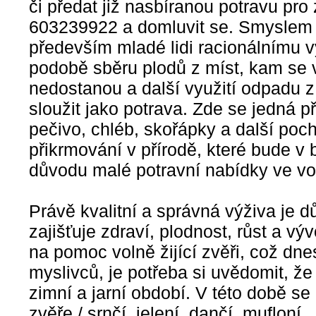
či předat již nasbíranou potravu pro 
603239922 a domluvit se. Smyslem c
především mladé lidi racionálnímu v
podobě sběru plodů z míst, kam se v
nedostanou a další využití odpadu 
sloužit jako potrava. Zde se jedná 
pečivo, chléb, skořápky a další poch
přikrmování v přírodě, které bude v 
důvodu malé potravní nabídky ve vol
Právě kvalitní a správná výživa je dů
zajišťuje zdraví, plodnost, růst a vý
na pomoc volně žijící zvěři, což dn
myslivců, je potřeba si uvědomit, že 
zimní a jarní období. V této době se
zvěře / srnčí, jelení, dančí, mufloní