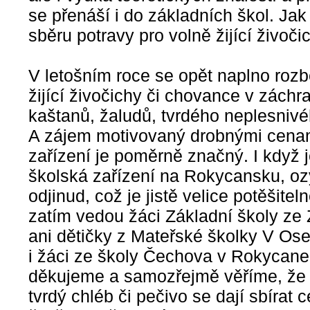
se přenáší i do základních škol. Jak j
sběru potravy pro volně žijící živoči
V letošním roce se opět naplno rozb
žijící živočichy či chovance v záchr
kaštanů, žaludů, tvrdého neplesnivé
A zájem motivovaný drobnými cenam
zařízení je poměrně značný. I když
školská zařízení na Rokycansku, ozýv
odjinud, což je jistě velice potěšit
zatím vedou žáci Základní školy ze Z
ani dětičky z Mateřské školky V Ose
i žáci ze školy Čechova v Rokycan
děkujeme a samozřejmě věříme, že b
tvrdý chléb či pečivo se dají sbírat 