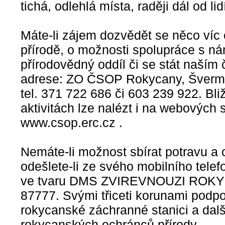
tichá, odlehlá místa, raději dál od lid
Máte-li zájem dozvědět se něco víc 
přírodě, o možnosti spolupráce s ná
přírodovědný oddíl či se stát naším
adrese: ZO ČSOP Rokycany, Švermo
tel. 371 722 686 či 603 239 922. Bli
aktivitách lze nalézt i na webových 
www.csop.erc.cz .
Nemáte-li možnost sbírat potravu a 
odešlete-li ze svého mobilního tel
ve tvaru DMS ZVIREVNOUZI ROKYCA
87777. Svými třiceti korunami podpo
rokycanské záchranné stanici a další
rokycanských ochránců přírody.