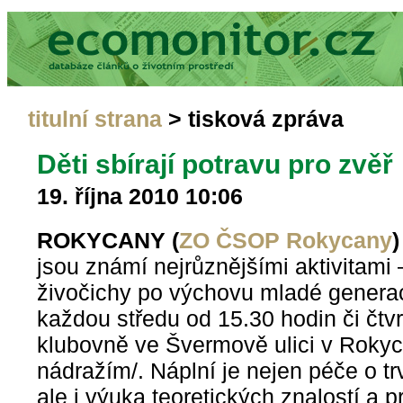
titulní strana
> tisková zpráva
Děti sbírají potravu pro zvěř
19. října 2010 10:06
ROKYCANY (
ZO ČSOP Rokycany
)
jsou známí nejrůznějšími aktivitami –
živočichy po výchovu mladé generac
každou středu od 15.30 hodin či čtvr
klubovně ve Švermově ulici v Roky
nádražím/. Náplní je nejen péče o t
ale i výuka teoretických znalostí a p