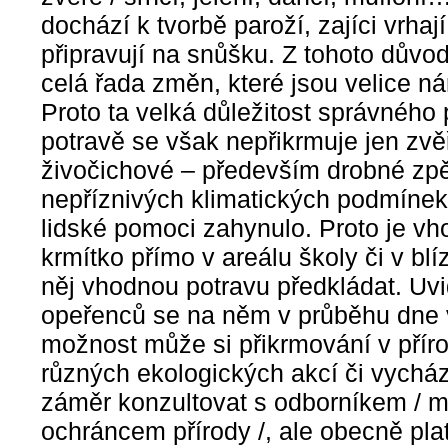
dochází k tvorbě paroží, zajíci vrha
připravují na snůšku. Z tohoto důvod
celá řada změn, které jsou velice ná
Proto ta velká důležitost správného
potravě se však nepřikrmuje jen zvěř, 
živočichové – především drobné zpě
nepříznivých klimatických podmínek
lidské pomoci zahynulo. Proto je vhod
krmítko přímo v areálu školy či v bl
něj vhodnou potravu předkládat. Uvi
opeřenců se na něm v průběhu dne v
možnost může si přikrmování v přír
různých ekologických akcí či vycház
záměr konzultovat s odborníkem / m
ochráncem přírody /, ale obecně pla