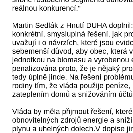
reálnou konkurencí.“
Martin Sedlák z Hnutí DUHA doplnil:
konkrétní, smysluplná řešení, jak pro
uvažují i o návrzích, které jsou evi
sebemenší důvod, aby obec, která 
jednotkou na biomasu a vyrobenou el
penalizována proto, že je nějaký pro
tedy úplně jinde. Na řešení problém
rodiny tím, že vláda použije peníze
zateplením domů a snižováním účtů 
Vláda by měla přijmout řešení, které
obnovitelných zdrojů energie a sníž
plynu a uhelných dolech.V dopise ji