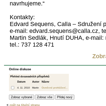
navrhujeme.“
Kontakty:
Edvard Sequens, Calla – Sdružení p
e-mail: edvard.sequens@calla.cz, te
Martin Sedlák, Hnutí DUHA, e-mail:
tel.: 737 128 471
Zobr
Online diskuse
Přehled dosavadních příspěvků
Datum
Autor
Název
4. 11. 2010
Martin
Úsměvné prohlášení...
<
zpět na titulní stranu