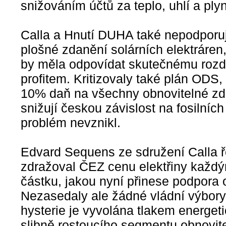
snižováním účtů za teplo, uhlí a plyn
Calla a Hnutí DUHA také nepodporu
plošné zdanění solárních elektráren
by měla odpovídat skutečnému rozdí
profitem. Kritizovaly také plán ODS
10% daň na všechny obnovitelné zdro
snižují českou závislost na fosilníc
problém nevznikl.
Edvard Sequens ze sdružení Calla ře
zdražoval ČEZ cenu elektřiny každ
částku, jakou nyní přinese podpora 
Nezasedaly ale žádné vládní výbory,
hysterie je vyvolána tlakem energet
slibně rostoucího segmentu obnovit