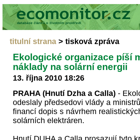
titulní strana
> tisková zpráva
Ekologické organizace píší m
náklady na solární energii
13. října 2010 18:26
PRAHA (Hnutí Dzha a Calla)
- Ekol
odeslaly předsedovi vlády a minist
financí dopis s návrhem realistický
solárních elektráren.
Hnutí DUHA a Calla prosazují tyto k