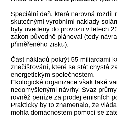
Speciální daň, která narovná rozdíl
skutečnými výrobními náklady solárn
byly uvedeny do provozu v letech 2
zákon původně plánoval (tedy návrat
přiměřeného zisku).
Část nákladů pokrýt 55 miliardami 
znečišťování, které se stát chystá 
energetickým společnostem.
Ekologické organizace však také va
nedomyšlenými návrhy. Svaz průmys
rovněž peníze za prodej emisních po
Prakticky by to znamenalo, že vláda 
mohla domácnostem pomoci se zate