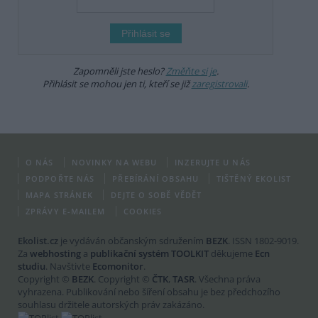
Zapomněli jste heslo?
Změňte si je
.
Přihlásit se mohou jen ti, kteří se již
zaregistrovali
.
O NÁS
NOVINKY NA WEBU
INZERUJTE U NÁS
PODPOŘTE NÁS
PŘEBÍRÁNÍ OBSAHU
TIŠTĚNÝ EKOLIST
MAPA STRÁNEK
DEJTE O SOBĚ VĚDĚT
ZPRÁVY E-MAILEM
COOKIES
Ekolist.cz
je vydáván občanským sdružením
BEZK
. ISSN 1802-9019.
Za
webhosting
a
publikační systém TOOLKIT
děkujeme
Ecn
studiu
. Navštivte
Ecomonitor
.
Copyright ©
BEZK
. Copyright ©
ČTK
,
TASR
. Všechna práva
vyhrazena. Publikování nebo šíření obsahu je bez předchozího
souhlasu držitele autorských práv zakázáno.