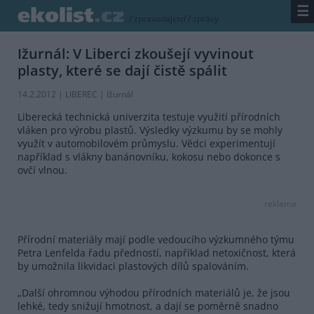
☰
/
zpravodajství
/
zprávy
Ižurnál: V Liberci zkoušejí vyvinout
plasty, které se dají čistě spálit
14.2.2012 | LIBEREC |
Ižurnál
Liberecká technická univerzita testuje využití přírodních
vláken pro výrobu plastů. Výsledky výzkumu by se mohly
využít v automobilovém průmyslu. Vědci experimentují
například s vlákny banánovníku, kokosu nebo dokonce s
ovčí vlnou.
reklama
Přírodní materiály mají podle vedoucího výzkumného týmu
Petra Lenfelda řadu předností, například netoxičnost, která
by umožnila likvidaci plastových dílů spalováním.
„Další ohromnou výhodou přírodních materiálů je, že jsou
lehké, tedy snižují hmotnost, a dají se poměrně snadno