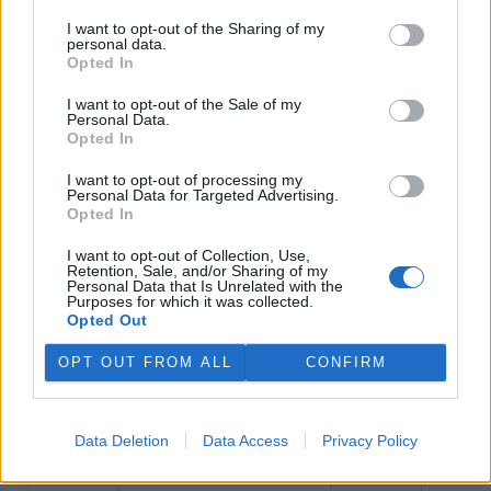
I want to opt-out of the Sharing of my
personal data.
David Hamr, Lucie Maňourová
Opted In
|
Ižurnál
I want to opt-out of the Sale of my
Personal Data.
Opted In
tisknout
poslat
I want to opt-out of processing my
reklama
Personal Data for Targeted Advertising.
Opted In
Online diskuse
I want to opt-out of Collection, Use,
Retention, Sale, and/or Sharing of my
Personal Data that Is Unrelated with the
Redakce Ekolistu vítá čtenářské názory, komentáře a postřehy. Tím,
Purposes for which it was collected.
že zde publikujete svůj příspěvek, se ale zároveň zavazujete
Opted Out
dodržovat
pravidla diskuse
. V případě porušení si redakce
vyhrazuje právo smazat diskusní příspěvěk
OPT OUT FROM ALL
CONFIRM
DO DISKUZE SE MŮŽETE ZAPOJIT PO PŘIHLÁŠENÍ
Uživatelský e-mail
Data Deletion
Data Access
Privacy Policy
Heslo