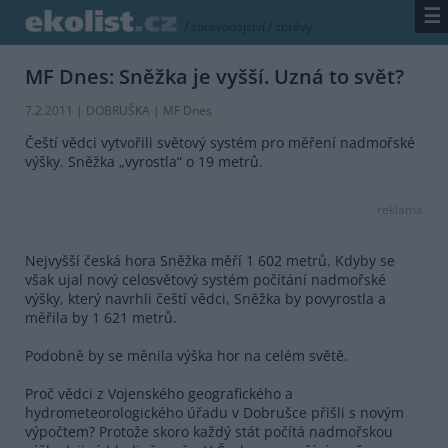
☰
/
zpravodajství
/
zprávy
MF Dnes: Sněžka je vyšší. Uzná to svět?
7.2.2011 | DOBRUŠKA |
MF Dnes
Čeští vědci vytvořili světový systém pro měření nadmořské
výšky. Sněžka „vyrostla“ o 19 metrů.
reklama
Nejvyšší česká hora Sněžka měří 1 602 metrů. Kdyby se
však ujal nový celosvětový systém počítání nadmořské
výšky, který navrhli čeští vědci, Sněžka by povyrostla a
měřila by 1 621 metrů.
Podobně by se měnila výška hor na celém světě.
Proč vědci z Vojenského geografického a
hydrometeorologického úřadu v Dobrušce přišli s novým
výpočtem? Protože skoro každý stát počítá nadmořskou