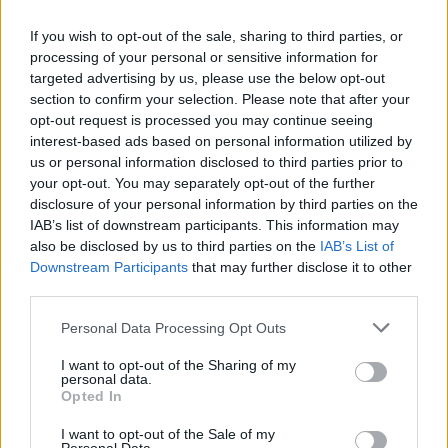
Vědci museli kvůli jedinému číslu zpracovat miliony údajů
z družic. Jejich konstanta se už zařadila do světových
If you wish to opt-out of the sale, sharing to third parties, or
tabulek po bok Newtonovy gravitační konstanty.
processing of your personal or sensitive information for
targeted advertising by us, please use the below opt-out
Vatrt nyní čeká, zda podle něj největší objev české
section to confirm your selection. Please note that after your
geodézie přijme i svět na Valném shromáždění geodetické
opt-out request is processed you may continue seeing
a geofyzikální unie, které se uskuteční letos v červnu v
interest-based ads based on personal information utilized by
Austrálii.
us or personal information disclosed to third parties prior to
„Kdyby to vypočítal Američan či Němec, je to uznané hned.
your opt-out. You may separately opt-out of the further
Ale my ji musíme ještě dokazovat,“ řekl Vatrt a dodal, že
disclosure of your personal information by third parties on the
dnes má podle jejich postupu sjednocené výšky už zhruba
IAB’s list of downstream participants. This information may
80 procent zemí.
also be disclosed by us to third parties on the
IAB’s List of
Downstream Participants
that may further disclose it to other
reklama
third parties.
Personal Data Processing Opt Outs
I want to opt-out of the Sharing of my
personal data.
Opted In
I want to opt-out of the Sale of my