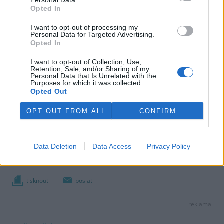
Personal Data.
Opted In
I want to opt-out of processing my
Personal Data for Targeted Advertising.
Opted In
I want to opt-out of Collection, Use,
Retention, Sale, and/or Sharing of my
Personal Data that Is Unrelated with the
Purposes for which it was collected.
Opted Out
OPT OUT FROM ALL
CONFIRM
Petr Vaňous
Data Deletion
Data Access
Privacy Policy
|
MF Dnes
tisknout
poslat
reklama