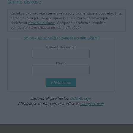
Online diskuse
Redakce Ekolistu vítá čtenářské názory, komentáře a postřehy. Tím,
že zde publikujete svůj příspěvek, se ale zároveň zavazujete
dodržovat
pravidla diskuse
. V případě porušení si redakce
vyhrazuje právo smazat diskusní příspěvěk
DO DISKUZE SE MŮŽETE ZAPOJIT PO PŘIHLÁŠENÍ
Uživatelský e-mail
Heslo
Zapomněli jste heslo?
Změňte si je
.
Přihlásit se mohou jen ti, kteří se již
zaregistrovali
.