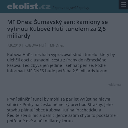
☰
/
zpravodajství
/
zprávy
MF Dnes: Šumavský sen: kamiony se
vyhnou Kubově Huti tunelem za 2,5
miliardy
7.9.2010 | KUBOVA HUŤ |
MF Dnes
Kubova Huť si nechala vypracovat studii tunelu, který by
ulehčil obci a usnadnil cestu z Prahy do německého
Pasova. Teď zbývá jen jediné - sehnat peníze. Podle
informací MF DNES bude potřeba 2,5 miliardy korun.
reklama
První silniční tunel by mohl za pár let vyrůst na hlavní
silnici z Prahy na česko-německý přechod Strážný. Jeho
stavbu plánují obec Kubova Huť na Prachaticku a
Ředitelství silnic a dálnic. Jenže zatím chybí to podstatné -
potřebné dvě a půl miliardy korun