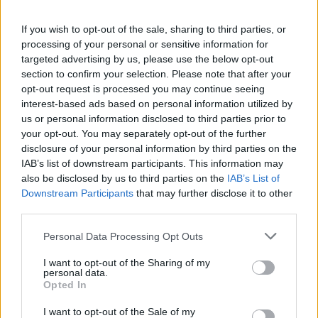
Podle odhadů ve studii, kterou má IDNES k dispozici, bude
potřeba téměř 2,5 miliardy korun. Tím by tunel byl
nejdražší dopravní stavbou v přepočtu na kilometry na jihu
If you wish to opt-out of the sale, sharing to third parties, or
Čech za posledních dvacet let.
processing of your personal or sensitive information for
targeted advertising by us, please use the below opt-out
"Peníze na to v nejbližší době nebudou. Všude se šetří,
section to confirm your selection. Please note that after your
některé stavby se pozastavují, a tak aniž bych chtěl
opt-out request is processed you may continue seeing
zlehčovat situaci Kubovy Hutě, musím říct, že máme v kraji
interest-based ads based on personal information utilized by
akutnější místa, která je třeba řešit," krčí rameny šéf
us or personal information disclosed to third parties prior to
českobudějovického Ředitelství silnic a dálnic František
your opt-out. You may separately opt-out of the further
Kollar.
disclosure of your personal information by third parties on the
Naopak poradce hejtmana pro dopravu Ivan Študlar věří,
IAB’s list of downstream participants. This information may
že za několik let se na tunel peníze najdou.
also be disclosed by us to third parties on the
IAB’s List of
Downstream Participants
that may further disclose it to other
third parties.
reklama
Personal Data Processing Opt Outs
I want to opt-out of the Sharing of my
personal data.
Opted In
I want to opt-out of the Sale of my