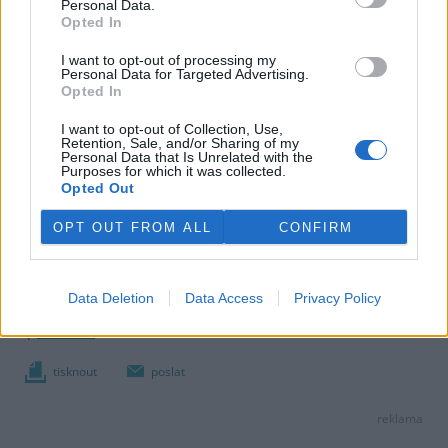
Personal Data.
Opted In
I want to opt-out of processing my
Personal Data for Targeted Advertising.
Opted In
I want to opt-out of Collection, Use,
Retention, Sale, and/or Sharing of my
Personal Data that Is Unrelated with the
Purposes for which it was collected.
Opted Out
OPT OUT FROM ALL
CONFIRM
Václav Janouš
Data Deletion
Data Access
Privacy Policy
|
MF Dnes
tisknout
poslat
reklama