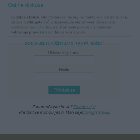
Online diskuse
Redakce Ekolistu vítá čtenářské názory, komentáře a postřehy. Tím,
že zde publikujete svůj příspěvek, se ale zároveň zavazujete
dodržovat
pravidla diskuse
. V případě porušení si redakce
vyhrazuje právo smazat diskusní příspěvěk
DO DISKUZE SE MŮŽETE ZAPOJIT PO PŘIHLÁŠENÍ
Uživatelský e-mail
Heslo
Zapomněli jste heslo?
Změňte si je
.
Přihlásit se mohou jen ti, kteří se již
zaregistrovali
.