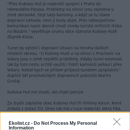
"Přes Kubovu Huť je nejkratší spojení z Prahy do
německého Pasova. Problémy na silnici jsou zejména v
zimě obrovské. Stojí tady kamiony, a když se tu stane
dopravní nehoda, není ji kudy objet. Přes nebezpečnou
komunikaci navíc denně chodí stovky turistů mířících třeba
na Boubín," vysvětluje snahu obce starosta Kubovy Hutě
Zbyněk Klose.
Tunel by vyřešil i dopravní situaci na mnoha dalších
místech okresu. "U Kubovy Hutě a na silnici z Prachatic na
Volary jsou v zimě největší problémy. Kdyby tunel existoval,
tak by tuto cestu určitě využili i řidiči kamionů jedoucí přes
Volary. Nebál bych se přitom průjezd tunelem zpoplatnit,"
doplnil šéf prachatických dopravních policistů Martin
Grožaj.
Kubova Huť má studii, ale chybí peníze
Za studii zaplatila obec Kubova Huť tři miliony korun, které
získala z dotací EU. Dnes tak má v ruce materiál, který říká,
kudy má tunel vést, jak má být dlouhý i kde před obcí zmizí
v zemi a kde skončí. Jediné, co neřeší, jsou peníze.
Ekolist.cz -
Do Not Process My Personal
Information