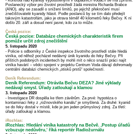
- Kontrola nad kyanidy vypouštěnými v odpadních vodách se má zpřísnit.
Poslanecký výbor pro životní prostředí žádá ministra Richarda Brabce
(ANO), aby se zasadil o snížení limitů, po jejichž překročení musí
znečišťovatelé kyanidy hlásit. Podle poslanců by se tím dalo předejít
takovým katastrofám, jako je otrava téměř 40 kilometrů řeky Bečvy. K ní
došlo 20. září a dosud není jasné, kdo za to může.
Česká pozice:
Česká pozice: Databáze chemických charakteristik firem
pomůže určit zdroj znečištění
5. listopadu 2020
- Policie s odborníky z České inspekce životního prostředí stále hledá
viníka, od něhož pocházel nedávný únik kyanidu do řeky Bečvy. Při
příštích podobných incidentech by mohli mít o něco snazší práci najít
viníka havárií – vědci spojení v projektu Centrum Voda dávají dohromady
centrální databázi chemických „otisků prstů“ společností.
Deník Referendum:
Deník Referendum: Otrávila Bečvu DEZA? Jiné výklady
nedávají smysl. Úřady zatloukají a klamou
3. listopadu 2020
- Investigace DR dospěla ke třem závěrům. Za prvé: hypotéza o
kontaminaci řeky z „rožnovského kanálu“ je smyšlená. Za druhé: kyanid
se do řeky dostal v místě, kde je jen jeden průmyslový zdroj. Za třetí:
úřady zatloukají a klamou.
iRozhlas:
iRozhlas: Hledání viníka katastrofy na Bečvě. ‚Postup úřadů
vzbuzuje nedůvěru,‘ říká reportér Radiožurnálu