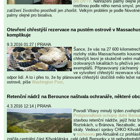
pro DVTV
. Nahrazení palmy olejné ji
rostlinou podle něho nemá smysl, p
zatížení životního prostředí jen zhoršit. Velkým problém je podle Novotn
palmy olejné pro bioaliva.
Otevření chřestýší rezervace na pustém ostrově v Massachus
komplikuje
9.3.2016 01:27 | PRAHA
Šance, že vás na 27 600 kilometrec
rozlohy státu Massachusetts kousne
chřestýš lesní je skutečně velmi mal
izolovaných lokalitách tu přežívá jen
exemplářů. Připravovaný záchranný p
ve vytvoření chřestýší rezervace vš
odpor lidí. A to i přes to, že by plánované chřestýší útočiště mělo ležet 
ostrově, píše
Washington Post
.
Retenční nádrž na Berounce naštvala ochranáře, některé obce 
4.3.2016 12:14 | PRAHA
Povodí Vltavy minulý týden zveřejnil
Protipovodňové ochrany dolní Berou
stavbou retenční nádrže, jejíž hráz 
Roztokách, u Bránova, Nezabudic, 
skály. Vedoucí správy CHKO Křivokl
v
rozhovoru
pro Aktuálně.cz prohlási
zničila centrální část Křivoklátska, celé údolí Berounky v té nejhodnotnějš