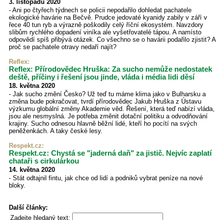
3. listopadu 2020
- Ani po čtyřech týdnech se policii nepodařilo dohledat pachatele
ekologické havárie na Bečvě. Prudce jedovaté kyanidy zabily v září v
řece 40 tun ryb a výrazně poškodily celý říční ekosystém. Navzdory
slibům rychlého dopadení viníka ale vyšetřovatelé tápou. A namísto
odpovědí spíš přibývá otázek. Co všechno se o havárii podařilo zjistit? A
proč se pachatele otravy nedaří najít?
Reflex
:
Reflex: Přírodovědec Hruška: Za sucho nemůže nedostatek
deště, příčiny i řešení jsou jinde, vláda i média lidi děsí
18. května 2020
- Jak sucho změní Česko? Už teď tu máme klima jako v Bulharsku a
změna bude pokračovat, tvrdí přírodovědec Jakub Hruška z Ústavu
výzkumu globální změny Akademie věd. Řešení, která teď nabízí vláda,
jsou ale nesmyslná. Je potřeba změnit dotační politiku a odvodňování
krajiny. Sucho odnesou hlavně běžní lidé, kteří ho pocítí na svých
peněženkách. A taky české lesy.
Respekt.cz
:
Respekt.cz: Chystá se "jaderná daň" za jistič. Nejvíc zaplatí
chataři s cirkulárkou
14. května 2020
- Stát odtajnil fintu, jak chce od lidí a podniků vybrat peníze na nové
bloky.
Další články:
Zadejte hledaný text: