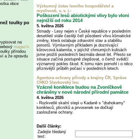
rostka obce
Výzkumný ústav lesního hospodářství a
myslivosti, v. v. i.
:
Poškození lesů abiotickými vlivy bylo vloni
nejnižší od roku 2014
 než toulky po
5. května 2026
Strnady - Lesy nejen v České republice v posledním
desetiletí stále častěji čelí působení vlivu klimatické
změny, která oslabuje zdravotní stav a stabilitu
vypisovat na
porostů. Výmluvným příkladem je doznívající
l webový
magazín
kůrovcová kalamita, v jejíchž chmurných kulisách
oulky přírodou
jsme prožili posledních bezmála deset let. Přesto se
í a že opravdu
situace začíná postupně zlepšovat, o čemž svědčí
významný pokles škod. K tomu nám pomohl i o něco
příznivější průběh počasí v posledních letech.
Agentura ochrany přírody a krajiny ČR, Správa
CHKO Slavkovský les
:
Vzácné koniklece budou na Zvoníčkově
chráněny v nové národní přírodní památce
4. května 2026
- Rozkvetlé skalní stepi u Kadaně s "drahokamy"
konikleců, plicníků a prvosenek se dočkají
zasloužené ochrany.
Další články:
Zadejte hledaný
text: