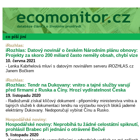
co píší jiní
iRozhlas
:
iRozhlas: Datový novinář o českém Národním plánu obnovy:
Projekty za skoro 200 miliard často neměly obsah, chybí vize
10. června 2021
- Lenka Kabrhelová mluví s datovým novinářem serveru iROZHLAS.cz
Janem Bočkem
iRozhlas:
iRozhlas: Tendr na Dukovany: vnitro a tajné služby varují
před firmami z Ruska a Číny. Hrozí vydíratelnost Česka
19. listopadu 2020
- Radiožurnál získal klíčový dokument - připomínky ministerstva vnitra a
tajných služeb k dokumentaci tendru na výstavbu nových bloků jaderné
elektrárny Dukovany. Nedoporučují vybírat Čínu a Rusko.
Hospodářské noviny
:
Hospodářské noviny: Neprobíhá tu žádné celostátní spiknutí,
prohlásil Brabec při jednání o otrávené Bečvě
5. listopadu 2020