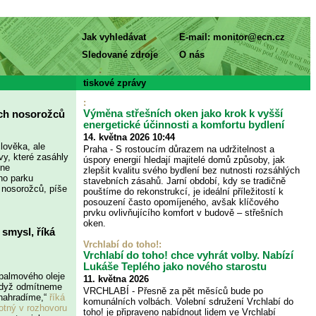
Jak vyhledávat
E-mail:
monitor@ecn.cz
Sledované zdroje
O nás
tiskové zprávy
:
Výměna střešních oken jako krok k vyšší
ných nosorožců
energetické účinnosti a komfortu bydlení
14. května 2026 10:44
lověka, ale
Praha - S rostoucím důrazem na udržitelnost a
vy, které zasáhly
úspory energií hledají majitelé domů způsoby, jak
dne
zlepšit kvalitu svého bydlení bez nutnosti rozsáhlých
ho parku
stavebních zásahů. Jarní období, kdy se tradičně
h nosorožců, píše
pouštíme do rekonstrukcí, je ideální příležitostí k
posouzení často opomíjeného, avšak klíčového
prvku ovlivňujícího komfort v budově – střešních
oken.
 smysl, říká
Vrchlabí do toho!
:
Vrchlabí do toho! chce vyhrát volby. Nabízí
Lukáše Teplého jako nového starostu
 palmového oleje
11. května 2026
 když odmítneme
VRCHLABÍ - Přesně za pět měsíců bude po
 nahradíme,“
říká
komunálních volbách. Volební sdružení Vrchlabí do
votný v rozhovoru
toho! je připraveno nabídnout lidem ve Vrchlabí