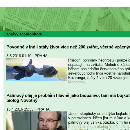
zprávy ecomonitoru
Povodně v Indii stály život více než 200 zvířat, včetně vzác
8.8.2016 01:10 | PRAHA
Přírodní pohromy neohrožují pouze č
dopadají i na zvířata. Mohutné zápla
během posledního červencového tý
severovýchodní Indii včetně národní
Kaziranga, stály život i 20 vzácnýc
Mongabay
.
Palmový olej je problém hlavně jako biopalivo, tam má bojkot
biolog Novotný
15.4.2016 15:55 | PRAHA
„Jsem skeptický co se týče bojkotu
v potravinách. Něco jíst musíme a
palmový olej vzniká otázka, čím ho
tropický biolog a ekolog Vojtěch No