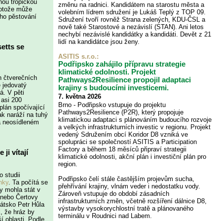
nou tropickou
změnu na radnici. Kandidátem na starostu města a
rotože může
volebním lídrem sdružení je Lukáš Teplý z TOP 09.
ého pěstování
Sdružení tvoří rovněž Strana zelených, KDU-ČSL a
nově také Starostové a nezávislí (STAN). Ani letos
nechybí nezávislé kandidátky a kandidáti. Devět z 21
lidí na kandidátce jsou ženy.
etts se
ASITIS s.r.o.
:
Podřipsko zahájilo přípravu strategie
klimatické odolnosti. Projekt
h čtverečních
Pathways2Resilience propojil adaptaci
 jedovatý
krajiny s budoucími investicemi.
á. V pěti
7. května 2026
 asi 200
Brno - Podřipsko vstupuje do projektu
lán spočívající
Pathways2Resilience (P2R), který propojuje
ak naráží na tuhý
klimatickou adaptaci s plánováním budoucího rozvoje
na neosídleném
a velkých infrastrukturních investic v regionu. Projekt
vedený Sdružením obcí Koridor D8 vzniká ve
spolupráci se společností ASITIS a Participation
Factory a během 18 měsíců připraví strategii
ji vítají
klimatické odolnosti, akční plán i investiční plán pro
region.
o studii
Podřipsko čelí stále častějším projevům sucha,
nky
. Ta počítá se
přehřívání krajiny, vlnám veder i nedostatku vody.
by mohla stát v
Zároveň vstupuje do období zásadních
anebo Čertovy
infrastrukturních změn, včetně rozšíření dálnice D8,
átsko Petr Hůla
výstavby vysokorychlostní tratě a plánovaného
l, že hráz by
terminálu v Roudnici nad Labem.
í oblasti. Podle