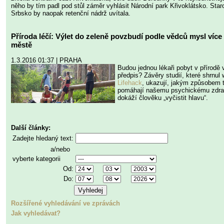
něho by tím padl pod stůl záměr vyhlásit Národní park Křivoklátsko. Sta
Srbsko by naopak retenční nádrž uvítala.
Příroda léčí: Výlet do zeleně povzbudí podle vědců mysl více
městě
1.3.2016 01:37 | PRAHA
Budou jednou lékaři pobyt v přírodě 
předpis? Závěry studií, které shrnu
Lifehack
, ukazují, jakým způsobem t
pomáhají našemu psychickému zdrav
dokáží člověku „vyčistit hlavu“.
Další články:
Zadejte hledaný text:
a/nebo
vyberte kategorii
Od:
Do:
Rozšířené vyhledávání ve zprávách
Jak vyhledávat?