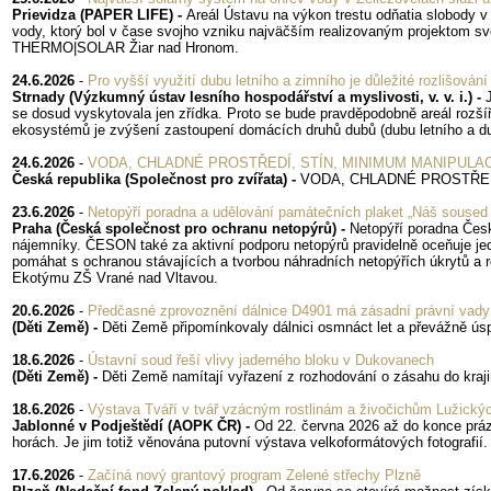
Prievidza (PAPER LIFE) -
Areál Ústavu na výkon trestu odňatia slobody v
vody, ktorý bol v čase svojho vzniku najväčším realizovaným projektom svo
THERMO|SOLAR Žiar nad Hronom.
24.6.2026
-
Pro vyšší využití dubu letního a zimního je důležité rozlišování
Strnady (Výzkumný ústav lesního hospodářství a myslivosti, v. v. i.) -
se dosud vyskytovala jen zřídka. Proto se bude pravděpodobně areál roz
ekosystémů je zvýšení zastoupení domácích druhů dubů (dubu letního a du
24.6.2026
-
VODA, CHLADNÉ PROSTŘEDÍ, STÍN, MINIMUM MANIPULACE SE
Česká republika (Společnost pro zvířata) -
VODA, CHLADNÉ PROSTŘEDÍ,
23.6.2026
-
Netopýří poradna a udělování památečních plaket „Náš soused 
Praha (Česká společnost pro ochranu netopýrů) -
Netopýří poradna České
nájemníky. ČESON také za aktivní podporu netopýrů pravidelně oceňuje jedn
pomáhat s ochranou stávajících a tvorbou náhradních netopýřích úkrytů a ro
Ekotýmu ZŠ Vrané nad Vltavou.
20.6.2026
-
Předčasné zprovoznění dálnice D4901 má zásadní právní vady
(Děti Země) -
Děti Země připomínkovaly dálnici osmnáct let a převážně ú
18.6.2026
-
Ústavní soud řeší vlivy jaderného bloku v Dukovanech
(Děti Země) -
Děti Země namítají vyřazení z rozhodování o zásahu do kraj
18.6.2026
-
Výstava Tváří v tvář vzácným rostlinám a živočichům Lužický
Jablonné v Podještědí (AOPK ČR) -
Od 22. června 2026 až do konce prázd
horách. Je jim totiž věnována putovní výstava velkoformátových fotografií. P
17.6.2026
-
Začíná nový grantový program Zelené střechy Plzně