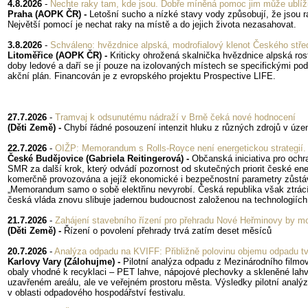
4.8.2026
-
Nechte raky tam, kde jsou. Dobře míněná pomoc jim může ublíži
Praha (AOPK ČR) -
Letošní sucho a nízké stavy vody způsobují, že jsou ra
Největší pomocí je nechat raky na místě a do jejich života nezasahovat.
3.8.2026
-
Schváleno: hvězdnice alpská, modrofialový klenot Českého střed
Litoměřice (AOPK ČR) -
Kriticky ohrožená skalnička hvězdnice alpská ros
doby ledové a daří se jí pouze na izolovaných místech se specifickými podm
akční plán. Financován je z evropského projektu Prospective LIFE.
27.7.2026
-
Tramvaj k odsunutému nádraží v Brně čeká nové hodnocení
(Děti Země) -
Chybí řádné posouzení intenzit hluku z různých zdrojů v úze
22.7.2026
-
OIŽP: Memorandum s Rolls-Royce není energetickou strategií. Č
České Budějovice (Gabriela Reitingerová) -
Občanská iniciativa pro och
SMR za další krok, který odvádí pozornost od skutečných priorit české ener
komerčně provozována a jejíž ekonomické i bezpečnostní parametry zůstáva
„Memorandum samo o sobě elektřinu nevyrobí. Česká republika však ztrácí 
česká vláda znovu slibuje jadernou budoucnost založenou na technologiích,
21.7.2026
-
Zahájení stavebního řízení pro přehradu Nové Heřminovy by m
(Děti Země) -
Řízení o povolení přehrady trvá zatím deset měsíců
20.7.2026
-
Analýza odpadu na KVIFF: Přibližně polovinu objemu odpadu tv
Karlovy Vary (Zálohujme) -
Pilotní analýza odpadu z Mezinárodního filmo
obaly vhodné k recyklaci – PET lahve, nápojové plechovky a skleněné lahve
uzavřeném areálu, ale ve veřejném prostoru města. Výsledky pilotní analý
v oblasti odpadového hospodářství festivalu.