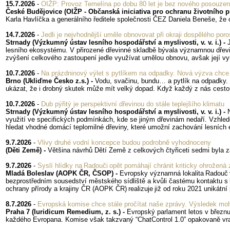
15.7.2026
-
OIŽP: Provoz Temelína po dobu 80 let je bez nového posouzení v
České Budějovice (OIŽP - Občanská iniciativa pro ochranu životního pr
Karla Havlíčka a generálního ředitele společnosti ČEZ Daniela Beneše, že 
14.7.2026
-
Jedli je nejvhodnější uměle obnovovat při okraji dospělého poro
Strnady (Výzkumný ústav lesního hospodářství a myslivosti, v. v. i.) -
lesního ekosystému. V přirozené dřevinné skladbě bývala významnou dřevi
zvýšení celkového zastoupení jedle využívat umělou obnovu, avšak její vyu
10.7.2026
-
Na prázdninový výlet s pytlíkem na odpadky. Nová výzva chce 
Brno (Ukliďme Česko z.s.) -
Vodu, svačinu, bundu… a pytlík na odpadky. 
ukázat, že i drobný skutek může mít velký dopad. Když každý z nás cestou
10.7.2026
-
Dub pýřitý je perspektivní dřevinou do stále teplejšího klimatu
Strnady (Výzkumný ústav lesního hospodářství a myslivosti, v. v. i.) -
využití ve specifických podmínkách, kde se jiným dřevinám nedaří. Vzhle
hledat vhodné domácí teplomilné dřeviny, které umožní zachování lesních 
9.7.2026
-
Vlivy druhé vodní koncepce budou podrobně vyhodnoceny
(Děti Země) -
Většina návrhů Dětí Země z celkových čtyřiceti sedmi byla 
9.7.2026
-
Syslí hlídky na Radouči opět pomáhají chránit kriticky ohrožená 
Mladá Boleslav (AOPK ČR, ČSOP) -
Evropsky významná lokalita Radouč v 
bezprostředním sousedství městského sídliště a kvůli častému kontaktu s 
ochrany přírody a krajiny ČR (AOPK ČR) realizuje již od roku 2021 unikátní p
8.7.2026
-
Evropská komise chce stále pročítat naše zprávy. Výsledek moho
Praha 7 (Iuridicum Remedium, z. s.) -
Evropský parlament letos v březn
každého Evropana. Komise však takzvaný “ChatControl 1.0” opakovaně vrací