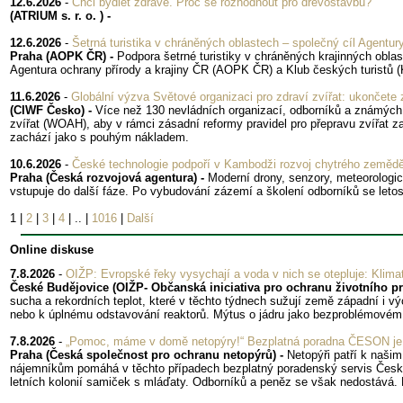
12.6.2026
-
Chci bydlet zdravě. Proč se rozhodnout pro dřevostavbu?
(ATRIUM s. r. o. ) -
12.6.2026
-
Šetrná turistika v chráněných oblastech – společný cíl Agentur
Praha (AOPK ČR) -
Podpora šetrné turistiky v chráněných krajinných oblas
Agentura ochrany přírody a krajiny ČR (AOPK ČR) a Klub českých turistů 
11.6.2026
-
Globální výzva Světové organizaci pro zdraví zvířat: ukončete z
(CIWF Česko) -
Více než 130 nevládních organizací, odborníků a známýc
zvířat (WOAH), aby v rámci zásadní reformy pravidel pro přepravu zvířat zaj
zachází jako s pouhým nákladem.
10.6.2026
-
České technologie podpoří v Kambodži rozvoj chytrého zemědě
Praha (Česká rozvojová agentura) -
Moderní drony, senzory, meteorologic
vstupuje do další fáze. Po vybudování zázemí a školení odborníků se leto
1
|
2
|
3
|
4
|
..
|
1016
|
Další
Online diskuse
7.8.2026
-
OIŽP: Evropské řeky vysychají a voda v nich se otepluje: Klimat
České Budějovice (OIŽP- Občanská iniciativa pro ochranu životního pro
sucha a rekordních teplot, které v těchto týdnech sužují země západní i v
nebo k úplnému odstavování reaktorů. Mýtus o jádru jako bezproblémovém a 
7.8.2026
-
„Pomoc, máme v domě netopýry!“ Bezplatná poradna ČESON je v 
Praha (Česká společnost pro ochranu netopýrů) -
Netopýři patří k naši
nájemníkům pomáhá v těchto případech bezplatný poradenský servis České 
letních kolonií samiček s mláďaty. Odborníků a peněz se však nedostává. N