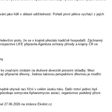
ni jako lídři v oblasti udržitelnosti. Pořadí první pětice vychází z jejich
devším proto, že se v krajině přestalo tradičně hospodařit. Záchranný
Prospective LIFE připravila Agentura ochrany přírody a krajiny ČR ve
any
 ke značným ztrátám na druhové diverzitě porostní skladby. Mezi
ají přípravné dřeviny. Jednou takovou perspektivní dřevinou je modřín
dně uhynuli raci říční v celém úseku toku. Další mrtví jedinci byli
 způsobuje oomyceta Aphanomyces astaci, organismus podobný plísni.
šel 27.06.2026 na stránce Ekolist.cz