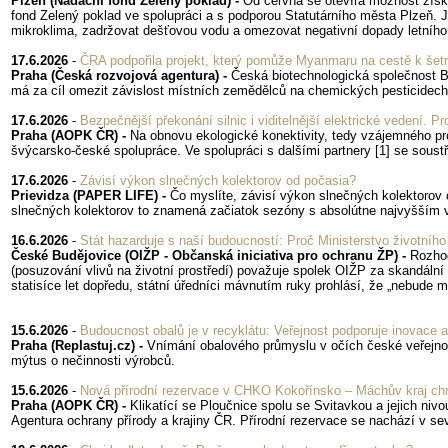
Plzeň (Nadační fond Zelený poklad) -
Od června se otevírá možnost získ
fond Zelený poklad ve spolupráci a s podporou Statutárního města Plzeň. J
mikroklima, zadržovat dešťovou vodu a omezovat negativní dopady letního 
17.6.2026
-
ČRA podpořila projekt, který pomůže Myanmaru na cestě k šet
Praha (Česká rozvojová agentura) -
Česká biotechnologická společnost 
má za cíl omezit závislost místních zemědělců na chemických pesticidech,
17.6.2026
-
Bezpečnější překonání silnic i viditelnější elektrické vedení. P
Praha (AOPK ČR) -
Na obnovu ekologické konektivity, tedy vzájemného pro
švýcarsko-české spolupráce. Ve spolupráci s dalšími partnery [1] se soustř
17.6.2026
-
Závisí výkon slnečných kolektorov od počasia?
Prievidza (PAPER LIFE) -
Čo myslíte, závisí výkon slnečných kolektorov 
slnečných kolektorov to znamená začiatok sezóny s absolútne najvyšší
16.6.2026
-
Stát hazarduje s naší budoucností: Proč Ministerstvo životního
České Budějovice (OIŽP - Občanská iniciativa pro ochranu ŽP) -
Rozhod
(posuzování vlivů na životní prostředí) považuje spolek OIŽP za skandální
statisíce let dopředu, státní úředníci mávnutím ruky prohlásí, že „nebude m
15.6.2026
-
Budoucnost obalů je v recyklátu: Veřejnost podporuje inovace 
Praha (Replastuj.cz) -
Vnímání obalového průmyslu v očích české veřejnost
mýtus o nečinnosti výrobců.
15.6.2026
-
Nová přírodní rezervace v CHKO Kokořínsko – Máchův kraj chr
Praha (AOPK ČR) -
Klikatící se Ploučnice spolu se Svitavkou a jejich niv
Agentura ochrany přírody a krajiny ČR. Přírodní rezervace se nachází v s