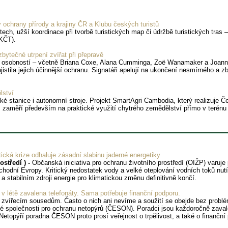
y ochrany přírody a krajiny ČR a Klubu českých turistů
tech, užší koordinace při tvorbě turistických map či údržbě turistických tra
(KČT).
bytečné utrpení zvířat při přepravě
h osobností – včetně Briana Coxe, Alana Cumminga, Zoë Wanamaker a Joanny
istila jejich účinnější ochranu. Signatáři apelují na ukončení nesmírného a z
lství
ké stanice i autonomní stroje. Projekt SmartAgri Cambodia, který realizuje
s zaměří především na praktické využití chytrého zemědělství přímo v terén
ická krize odhaluje zásadní slabinu jaderné energetiky
středí ) -
Občanská iniciativa pro ochranu životního prostředí (OIŽP) varuje 
ýchodní Evropy. Kritický nedostatek vody a velké oteplování vodních toků n
stabilním zdroji energie pro klimatickou změnu definitivně končí.
létě zavalena telefonáty. Sama potřebuje finanční podporu.
m zvířecím sousedům. Často o nich ani nevíme a soužití se obejde bez prob
společnosti pro ochranu netopýrů (ČESON). Poradci jsou každoročně zavalen
etopýří poradna ČESON proto prosí veřejnost o trpělivost, a také o finanční