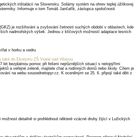
tických inštalácií na Slovensku. Solárny systém na ohrev teplej úžitkovej
ototermiky. Informuje o tom Tomáš Jančařík, zástupca spoločnosti
GKZ) je rozšiřování a zvyšování četnosti suchých období v oblastech, kde
šších nadmořských výšek. Jednou z klíčových možností adaptace lesních
t v horku a vedru
ku také do Ekotýmu ZŠ Vrané nad Vltavou.
7 let bezplatnou pomoc při řešení nejrůznějších situací s netopýřími
jektů a veřejné zeleně, majitele chat a rodinných domů nebo školy. Cílem je
ntování na webu sousednetopyr.cz. K oceněným se 25. 6. připojí také děti z
 možnost detailně si prohlédnout některé vzácné druhy žijící v Lužických