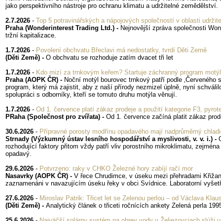
jako perspektivního nástroje pro ochranu klimatu a udržitelné zemědělství.
2.7.2026
-
Top 5 potravinářských a nápojových společností v oblasti udržite
Praha (Wonderinterest Trading Ltd.) -
Nejnovější zpráva společnosti Wonder
tržní kapitalizace.
1.7.2026
-
Povolení obchvatu Břeclavi má nedostatky, tvrdí Děti Země
(Děti Země) -
O obchvatu se rozhoduje zatím dvacet tři let
1.7.2026
-
Kdo mizí za trnkovým keřem? Startuje záchranný program motýl
Praha (AOPK ČR) -
Noční motýl bourovec trnkový patří podle ‚Červeného s
program, který má zajistit, aby z naší přírody nezmizel úplně, nyní schváli
spolupráci s odborníky, kteří se tomuto druhu motýla věnují.
1.7.2026
-
Od 1. července platí zákaz prodeje a použití kategorie F3, pyro
PRaha (Společnost pro zvířata) -
Od 1. července začíná platit zákaz prod
30.6.2026
-
Přípravné porosty modřínu opadavého mají nadprůměrný chladi
Strnady (Výzkumný ústav lesního hospodářství a myslivosti, v. v. i.) -
rozhodující faktory přitom vždy patří vliv porostního mikroklimatu, zejmén
opadavý.
29.6.2026
-
Potvrzeno: raky v CHKO Železné hory zabíjí račí mor
Nasavrky (AOPK ČR) -
V řece Chrudimce, v úseku mezi přehradami Křižanov
zaznamenáni v navazujícím úseku řeky v obci Svídnice. Laboratorní vyšet
27.6.2026
-
Miroslav Patrik: Třicet let se Zelenou perlou – od Václava Kla
(Děti Země) -
Analytický článek o třiceti ročnících ankety Zelená perla 19
25.6.2026
-
Najväčší solárny systém na ohrev vody v Želiezovciach slúži u