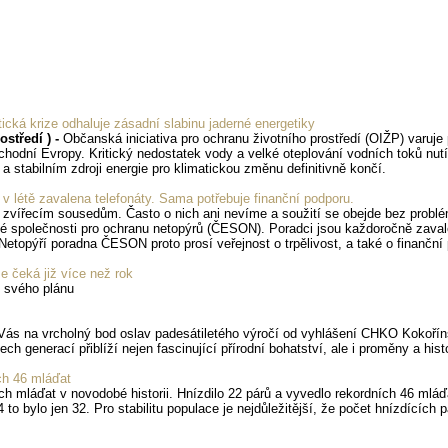
ická krize odhaluje zásadní slabinu jaderné energetiky
středí ) -
Občanská iniciativa pro ochranu životního prostředí (OIŽP) varuje 
ýchodní Evropy. Kritický nedostatek vody a velké oteplování vodních toků n
stabilním zdroji energie pro klimatickou změnu definitivně končí.
létě zavalena telefonáty. Sama potřebuje finanční podporu.
m zvířecím sousedům. Často o nich ani nevíme a soužití se obejde bez prob
společnosti pro ochranu netopýrů (ČESON). Poradci jsou každoročně zavalen
etopýří poradna ČESON proto prosí veřejnost o trpělivost, a také o finanční
 čeká již více než rok
m svého plánu
ás na vrcholný bod oslav padesátiletého výročí od vyhlášení CHKO Kokořín
 generací přiblíží nejen fascinující přírodní bohatství, ale i proměny a histo
ch 46 mláďat
ch mláďat v novodobé historii. Hnízdilo 22 párů a vyvedlo rekordních 46 mláďa
o bylo jen 32. Pro stabilitu populace je nejdůležitější, že počet hnízdících p