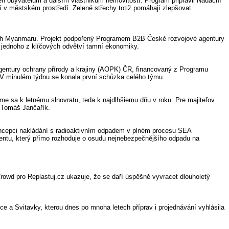
en obyvatelům a dalším vlastníkům nemovitostí. Program připravil Nadační
tí v městském prostředí. Zelené střechy totiž pomáhají zlepšovat
 trh Myanmaru. Projekt podpořený Programem B2B České rozvojové agentury
o jednoho z klíčových odvětví tamní ekonomiky.
 Agentury ochrany přírody a krajiny (AOPK) ČR, financovaný z Programu
h. V minulém týdnu se konala první schůzka celého týmu.
me sa k letnému slnovratu, teda k najdlhšiemu dňu v roku. Pre majiteľov
 Tomáš Jančařík.
oncepci nakládání s radioaktivním odpadem v plném procesu SEA
umentu, který přímo rozhoduje o osudu nejnebezpečnějšího odpadu na
rowd pro Replastuj.cz ukazuje, že se daří úspěšně vyvracet dlouholetý
ice a Svitavky, kterou dnes po mnoha letech příprav i projednávání vyhlásila