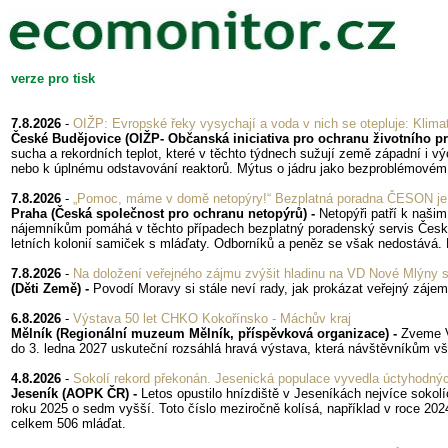
verze pro tisk
7.8.2026
-
OIŽP: Evropské řeky vysychají a voda v nich se otepluje: Klimat
České Budějovice (OIŽP- Občanská iniciativa pro ochranu životního pro
sucha a rekordních teplot, které v těchto týdnech sužují země západní i v
nebo k úplnému odstavování reaktorů. Mýtus o jádru jako bezproblémovém a 
7.8.2026
-
„Pomoc, máme v domě netopýry!“ Bezplatná poradna ČESON je v 
Praha (Česká společnost pro ochranu netopýrů) -
Netopýři patří k naši
nájemníkům pomáhá v těchto případech bezplatný poradenský servis České 
letních kolonií samiček s mláďaty. Odborníků a peněz se však nedostává. N
7.8.2026
-
Na doložení veřejného zájmu zvýšit hladinu na VD Nové Mlýny se
(Děti Země) -
Povodí Moravy si stále neví rady, jak prokázat veřejný záje
6.8.2026
-
Výstava 50 let CHKO Kokořínsko - Máchův kraj
Mělník (Regionální muzeum Mělník, příspěvková organizace) -
Zveme V
do 3. ledna 2027 uskuteční rozsáhlá hravá výstava, která návštěvníkům všech
4.8.2026
-
Sokolí rekord překonán. Jesenická populace vyvedla úctyhodný
Jeseník (AOPK ČR) -
Letos opustilo hnízdiště v Jeseníkách nejvíce sokolí
roku 2025 o sedm vyšší. Toto číslo meziročně kolísá, například v roce 2024 t
celkem 506 mláďat.