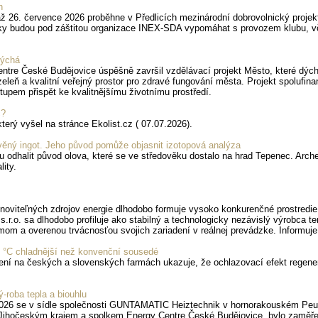
h
až 26. července 2026 proběhne v Předlicích mezinárodní dobrovolnický proj
riky budou pod záštitou organizace INEX-SDA vypomáhat s provozem klubu, včet
dýchá
ntre České Budějovice úspěšně završil vzdělávací projekt Město, které dýchá
 zeleň a kvalitní veřejný prostor pro zdravé fungování města. Projekt spoluf
tupem přispět ke kvalitnějšímu životnímu prostředí.
č?
který vyšel na stránce Ekolist.cz ( 07.07.2026).
ověný ingot. Jeho původ pomůže objasnit izotopová analýza
 odhalit původ olova, které se ve středověku dostalo na hrad Tepenec. Archeo
ity.
noviteľných zdrojov energie dlhodobo formuje vysoko konkurenčné prostredie
o. sa dlhodobo profiluje ako stabilný a technologicky nezávislý výrobca t
m a overenou trvácnosťou svojich zariadení v reálnej prevádzke. Informuje
1,6 °C chladnější než konvenční sousedé
ení na českých a slovenských farmách ukazuje, že ochlazovací efekt regenera
ý-roba tepla a biouhlu
026 se v sídle společnosti GUNTAMATIC Heiztechnik v hornorakouském Peue
ihočeským krajem a spolkem Energy Centre České Budějovice, bylo zaměřeno 