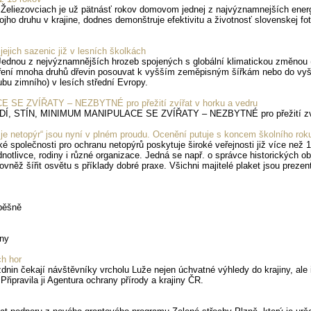
 Želiezovciach je už pätnásť rokov domovom jednej z najvýznamnejších energe
jho druhu v krajine, dodnes demonštruje efektivitu a životnosť slovenskej f
 jejich sazenic již v lesních školkách
Jednou z nejvýznamnějších hrozeb spojených s globální klimatickou změnou (
šíření mnoha druhů dřevin posouvat k vyšším zeměpisným šířkám nebo do vy
bu zimního) v lesích střední Evropy.
 ZVÍŘATY – NEZBYTNÉ pro přežití zvířat v horku a vedru
 STÍN, MINIMUM MANIPULACE SE ZVÍŘATY – NEZBYTNÉ pro přežití zvířa
je netopýr“ jsou nyní v plném proudu. Ocenění putuje s koncem školního ro
 společnosti pro ochranu netopýrů poskytuje široké veřejnosti již více než 1
otlivce, rodiny i různé organizace. Jedná se např. o správce historických ob
vněž šířit osvětu s příklady dobré praxe. Všichni majitelé plaket jsou preze
spěšně
iny
ch hor
nin čekají návštěvníky vrcholu Luže nejen úchvatné výhledy do krajiny, ale i
řipravila ji Agentura ochrany přírody a krajiny ČR.