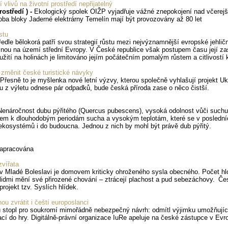
livů na životní prostředí nepřijatelný
ostředí ) -
Ekologický spolek OIŽP vyjadřuje vážné znepokojení nad včerej
oba bloky Jaderné elektrárny Temelín mají být provozovány až 80 let
stu
Jedle bělokorá patří svou strategií růstu mezi nejvýznamnější evropské jehlič
nou na území střední Evropy. V České republice však postupem času její za
žití na holinách je limitováno jejím počátečním pomalým růstem a citlivost
změnit české turistické návyky
Přesně to je myšlenka nové letní výzvy, kterou společně vyhlašují projekt 
 z výletu odnese pár odpadků, bude česká příroda zase o něco čistší.
Nenáročnost dubu pýřitého (Quercus pubescens), vysoká odolnost vůči suchu a
dem k dlouhodobým periodám sucha a vysokým teplotám, které se v posledních
ekosystémů i do budoucna. Jednou z nich by mohl být právě dub pýřitý.
zapracována
zvířata
Mladé Boleslavi je domovem kriticky ohroženého sysla obecného. Počet hlodav
lidmi mění své přirozené chování – ztrácejí plachost a pud sebezáchovy. Če
rojekt tzv. Syslích hlídek.
u zvrátit i čeští europoslanci
u stopl pro soukromí mimořádně nebezpečný návrh: odmítl výjimku umožňujíc
 do hry. Digitálně-právní organizace IuRe apeluje na české zástupce v Evrop