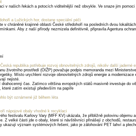
t
ci v našich řekách a potocích viditelnější než obvykle. Ve snaze jim pomoci 
ohoří a Lužických hor, dostane speciální péči
te v chráněné krajinné oblasti České středohoří na posledních dvou lokalitác
ínkami. Aby z naší přírody nezmizela definitivně, připravila Agentura ochran
mí
eská republika potřebuje rozvoj obnovitelných zdrojů, nikoliv další jaderné 
ranu životního prostředí (OIŽP) považuje podpis memoranda mezi Ministerstv
getiky. Místo urychlení rozvoje obnovitelných zdrojů energie a modernizace e
jí nejisté.
drahocenný čas. Zatímco většina evropských států masivně investuje do větrn
 které zatím existují především na papíře
ohlo být oznámené již během léta
oří nápojové obaly vhodné k recyklaci
vého festivalu Karlovy Vary (MFF KV) ukázala, že přibližně polovinu objem
. Z velké části jde o obaly, které si návštěvníci přinášejí z obchodů, rest
zy ukazují význam systémových řešení, jako je zálohování PET lahví a plecho