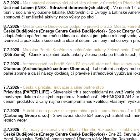
8.7.2026
-
Mezinárodní dobrovolníci oživí léto dětem v ústeckých Předlicíc
Ústí nad Labem (INEX - Sdružení dobrovolných aktivit) -
Ve dnech 12. 
tísni v sociálně vyloučené lokalitě. Dobrovolníci z Evropy a Latinské Ame
sportovní či umělecké aktivity nebo výlety po okolí.
8.7.2026
-
Město České Budějovice podpořilo projekt pro ZŠ Město, které 
České Budějovice (Energy Centre České Budějovice) -
Spolek Energy Ce
adaptačních opatření na změnu klimatu a ukázat jim, jakou roli hrají voda,
tvořivost a praktické zkušenosti a ukázal dětem, že i ony mohou svým přís
7.7.2026
-
Miroslav Patrik: Končíme s pořádáním ankety Zelená perla. Pro
(Děti Země) -
Článek o splnění účelu ankety Zelená perla po třiceti letech, 
7.7.2026
-
Archeologové na hradě Karla IV. objevili více než dvoukilový ol
Olomouc (Archeologické centrum Olomouc) -
Laboratorní analýzy mohou
palné zbraně a další nálezy dokládající pravěké i středověké využívání lokal
7.7.2026
-
Cesta k prežitiu: Inovácie a silné partnerstvo
Prievidza (PAPER LIFE) -
Slovenský trh s technológiami na využívanie ob
masívnym tlakom ázijských exportérov. Spoločnosť THERMO|SOLAR Žiar s.r.
cenám produktov z Číny najmä nekompromisnou kvalitou, vlastným výskumo
7.7.2026
-
Satelitní data potvrzují: regenerativní pole jsou v červnu až o 
(Carboneg Group s.r.o.) -
Srovnávací studie 534 párových satelitních měř
letních veder
3.7.2026
-
Zajímavý a inspirativní příklad z Horního Rakouska – efektivní v
České Budějovice (Energy Centre České Budějovice) -
Dne 23. června 2
Horní Rakousko. Setkání, organizované Úřadem vlády Horního Rakouska, J