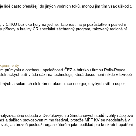
je lidé často přenášejí do jiných vodních toků, mohou jim tím však uškodit.
h, v CHKO Lužické hory na jediné. Tato rostlina je pozůstatkem poslední
y přírody a krajiny ČR speciální záchranný program, takzvaný regionální
experimenty
em průmyslu a obchodu, společností ČEZ a britskou firmou Rolls-Royce
lektrických sítí vláda sází na technologii, která dosud není nikde v Evropě
ých a solárních elektráren, akumulace energie, chytrých sítí a úspor,
u analyzovaného odpadu z Dvořákových a Smetanových sadů tvořily nápojové
aurací a dalších provozoven mimo festival, protože MFF KV se neodehrává v
vek, a zároveň poslouží organizátorům jako podklad pro konkrétní opatření