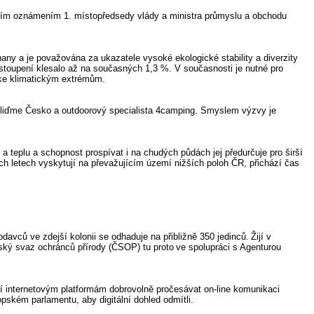
ším oznámením 1. místopředsedy vlády a ministra průmyslu a obchodu
nany a je považována za ukazatele vysoké ekologické stability a diverzity
stoupení klesalo až na současných 1,3 %. V současnosti je nutné pro
í ke klimatickým extrémům.
Ukliďme Česko a outdoorový specialista 4camping. Smyslem výzvy je
 teplu a schopnost prospívat i na chudých půdách jej předurčuje pro širší
 letech vyskytují na převažujícím území nižších poloh ČR, přichází čas
ců ve zdejší kolonii se odhaduje na přibližně 350 jedinců. Žijí v
ský svaz ochránců přírody (ČSOP) tu proto ve spolupráci s Agenturou
í internetovým platformám dobrovolně pročesávat on-line komunikaci
ském parlamentu, aby digitální dohled odmítli.