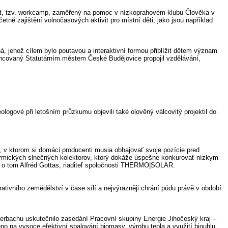
ekt, tzv. workcamp, zaměřený na pomoc v nízkoprahovém klubu Člověka v
ně zajištění volnočasových aktivit pro místní děti, jako jsou například
, jehož cílem bylo poutavou a interaktivní formou přiblížit dětem význam
inancovaný Statutárním městem České Budějovice propojil vzdělávání,
logové při letošním průzkumu objevili také olověný válcovitý projektil do
, v ktorom si domáci producenti musia obhajovať svoje pozície pred
ermických slnečných kolektorov, ktorý dokáže úspešne konkurovať nízkym
 o tom Alfréd Gottas, riaditeľ spoločnosti THERMO|SOLAR.
tivního zemědělství v čase sílí a nejvýrazněji chrání půdu právě v období
rbachu uskutečnilo zasedání Pracovní skupiny Energie Jihočeský kraj –
na vysoce efektivní spalování biomasy, výrobu tepla a využití biouhlu