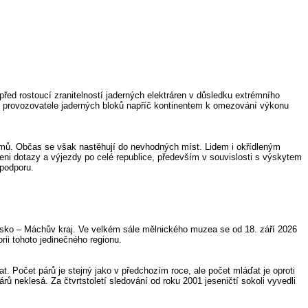
před rostoucí zranitelností jaderných elektráren v důsledku extrémního
utí provozovatele jaderných bloků napříč kontinentem k omezování výkonu
lémů. Občas se však nastěhují do nevhodných míst. Lidem i okřídleným
i dotazy a výjezdy po celé republice, především v souvislosti s výskytem
 podporu.
sko – Máchův kraj. Ve velkém sále mělnického muzea se od 18. září 2026
rii tohoto jedinečného regionu.
t. Počet párů je stejný jako v předchozím roce, ale počet mláďat je oproti
árů neklesá. Za čtvrtstoletí sledování od roku 2001 jeseničtí sokoli vyvedli