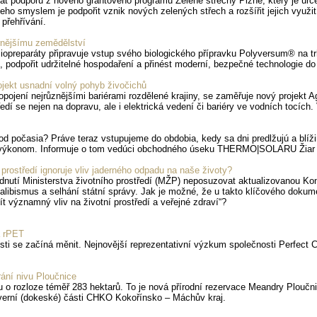
at podporu z nového grantového programu Zelené střechy Plzně, který je urč
eho smyslem je podpořit vznik nových zelených střech a rozšířit jejich využi
přehřívání.
rnějšímu zemědělství
Biopreparáty připravuje vstup svého biologického přípravku Polyversum® na
 podpořit udržitelné hospodaření a přinést moderní, bezpečné technologie d
rojekt usnadní volný pohyb živočichů
pojení nejrůznějšími bariérami rozdělené krajiny, se zaměřuje nový projekt
edí se nejen na dopravu, ale i elektrická vedení či bariéry ve vodních tocíc
od počasia? Práve teraz vstupujeme do obdobia, kedy sa dni predlžujú a blíži
m výkonom. Informuje o tom vedúci obchodného úseku THERMO|SOLARU Žiar
 prostředí ignoruje vliv jaderného odpadu na naše životy?
nutí Ministerstva životního prostředí (MŽP) neposuzovat aktualizovanou K
 alibismus a selhání státní správy. Jak je možné, že u takto klíčového dok
ít významný vliv na životní prostředí a veřejné zdraví“?
a rPET
i se začíná měnit. Nejnovější reprezentativní výzkum společnosti Perfect C
ání nivu Ploučnice
ou o rozloze téměř 283 hektarů. To je nová přírodní rezervace Meandry Ploučn
everní (dokeské) části CHKO Kokořínsko – Máchův kraj.