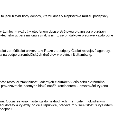
s – to jsou hlavní body dohody, kterou dnes v Náprstkově muzeu podepsaly
 Lumley – vyzývá v otevřeném dopise Světovou organizaci pro zdraví
bytečného utrpení milionů zvířat, s nimiž se při dálkové přepravě každoročně
 Česká zemědělská univerzita v Praze za podpory České rozvojové agentury,
u a na podporu zemědělských družstev v provincii Battambang.
před rostoucí zranitelností jaderných elektráren v důsledku extrémního
utí provozovatele jaderných bloků napříč kontinentem k omezování výkonu
lémů. Občas se však nastěhují do nevhodných míst. Lidem i okřídleným
i dotazy a výjezdy po celé republice, především v souvislosti s výskytem
 podporu.