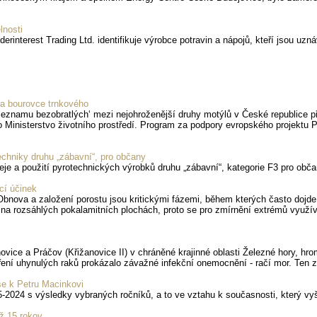
lnosti
interest Trading Ltd. identifikuje výrobce potravin a nápojů, kteří jsou uznává
a bourovce trnkového
eznamu bezobratlých‘ mezi nejohroženější druhy motýlů v České republice pře
lo Ministerstvo životního prostředí. Program za podpory evropského projektu 
techniky druhu „zábavní“, pro občany
eje a použití pyrotechnických výrobků druhu „zábavní“, kategorie F3 pro obč
cí účinek
Obnova a založení porostu jsou kritickými fázemi, během kterých často dojde
a na rozsáhlých pokalamitních plochách, proto se pro zmírnění extrémů využív
ice a Práčov (Křižanovice II) v chráněné krajinné oblasti Železné hory, hroma
ření uhynulých raků prokázalo závažné infekční onemocnění - račí mor. Ten
use k Petru Macinkovi
95-2024 s výsledky vybraných ročníků, a to ve vztahu k současnosti, který vy
ž 15 rokov