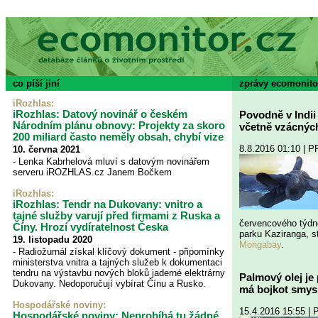
co píší jiní
zprávy ecomonito
iRozhlas
:
iRozhlas: Datový novinář o českém
Povodně v Indii 
Národním plánu obnovy: Projekty za skoro
včetně vzácnýc
200 miliard často neměly obsah, chybí vize
8.8.2016 01:10 | 
10. června 2021
- Lenka Kabrhelová mluví s datovým novinářem
serveru iROZHLAS.cz Janem Bočkem
iRozhlas:
iRozhlas: Tendr na Dukovany: vnitro a
tajné služby varují před firmami z Ruska a
červencového týdne
Číny. Hrozí vydíratelnost Česka
parku Kaziranga, s
19. listopadu 2020
Mongabay
.
- Radiožurnál získal klíčový dokument - připomínky
ministerstva vnitra a tajných služeb k dokumentaci
tendru na výstavbu nových bloků jaderné elektrárny
Palmový olej je
Dukovany. Nedoporučují vybírat Čínu a Rusko.
má bojkot smysl
Hospodářské noviny
:
15.4.2016 15:55 |
Hospodářské noviny: Neprobíhá tu žádné