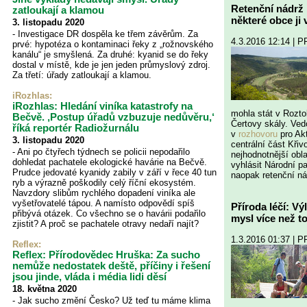
Retenční nádrž 
zatloukají a klamou
některé obce ji v
3. listopadu 2020
- Investigace DR dospěla ke třem závěrům. Za
4.3.2016 12:14 | 
prvé: hypotéza o kontaminaci řeky z „rožnovského
kanálu“ je smyšlená. Za druhé: kyanid se do řeky
dostal v místě, kde je jen jeden průmyslový zdroj.
Za třetí: úřady zatloukají a klamou.
iRozhlas:
iRozhlas: Hledání viníka katastrofy na
mohla stát v Rozt
Bečvě. ‚Postup úřadů vzbuzuje nedůvěru,‘
Čertovy skály. Ve
říká reportér Radiožurnálu
v
rozhovoru
pro Akt
3. listopadu 2020
centrální část Křiv
- Ani po čtyřech týdnech se policii nepodařilo
nejhodnotnější obl
dohledat pachatele ekologické havárie na Bečvě.
vyhlásit Národní p
Prudce jedovaté kyanidy zabily v září v řece 40 tun
naopak retenční ná
ryb a výrazně poškodily celý říční ekosystém.
Navzdory slibům rychlého dopadení viníka ale
vyšetřovatelé tápou. A namísto odpovědí spíš
Příroda léčí: V
přibývá otázek. Co všechno se o havárii podařilo
mysl více než t
zjistit? A proč se pachatele otravy nedaří najít?
1.3.2016 01:37 | 
Reflex
:
Reflex: Přírodovědec Hruška: Za sucho
nemůže nedostatek deště, příčiny i řešení
jsou jinde, vláda i média lidi děsí
18. května 2020
- Jak sucho změní Česko? Už teď tu máme klima