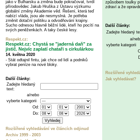
jako v Bulharsku a změna bude pokračovat, tvrdí
způsobem toulky p
přírodovědec Jakub Hruška z Ústavu výzkumu
zdraví a že opravdu
globální změny Akademie věd. Řešení, která teď
nabízí vláda, jsou ale nesmyslná. Je potřeba
změnit dotační politiku a odvodňování krajiny.
Sucho odnesou hlavně běžní lidé, kteří ho pocítí na
Další články:
svých peněženkách. A taky české lesy.
Zadejte hledaný te
a/ne
Respekt.cz
:
Respekt.cz: Chystá se "jaderná daň" za
vyberte kategorii
jistič. Nejvíc zaplatí chataři s cirkulárkou
O
14. května 2020
- Stát odtajnil fintu, jak chce od lidí a podniků
vybrat peníze na nové bloky.
Rozšířené vyhled
Další články:
Jak vyhledávat?
Zadejte hledaný
text:
a/nebo
vyberte kategorii
Od:
Do:
Rozšířené vyhledávání ve článcích odjinud
Archiv 1999 - 2003