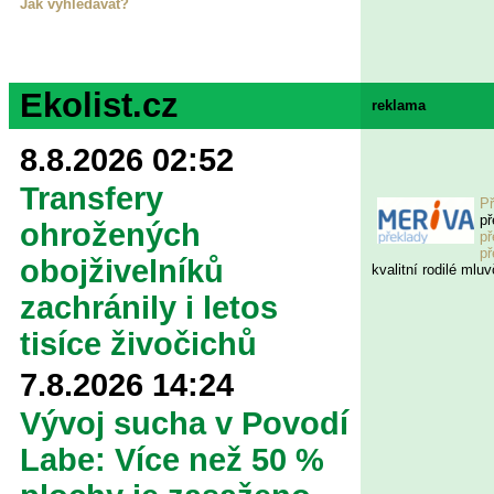
Jak vyhledávat?
Ekolist.cz
reklama
8.8.2026 02:52
Transfery
Př
př
ohrožených
př
př
obojživelníků
kvalitní rodilé mluv
zachránily i letos
tisíce živočichů
7.8.2026 14:24
Vývoj sucha v Povodí
Labe: Více než 50 %