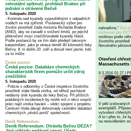
celostátní spiknutí, prohlásil Brabec při
jednání o otrávené Bečvě
5. listopadu 2020
- Kontrola nad kyanidy vypouštěnými v odpadních
vodách se má zpřísnit. Poslanecký výbor pro
životní prostředí žádá ministra Richarda Brabce
nahradíme,“
říká t
(ANO), aby se zasadil o snížení limitů, po jejichž
rozhovoru pro DVT
překročení musí znečišťovatelé kyanidy hlásit.
rostlinou podle ně
Podle poslanců by se tím dalo předejít takovým
životního prostředí
katastrofám, jako je otrava téměř 40 kilometrů řeky
Novotného pěstován
Bečvy. K ní došlo 20. září a dosud není jasné, kdo
za to může.
Otevření chřest
Česká pozice:
Massachusetts 
Česká pozice: Databáze chemických
charakteristik firem pomůže určit zdroj
9.3.2016 01:27 | 
znečištění
5. listopadu 2020
- Policie s odborníky z České inspekce životního
prostředí stále hledá viníka, od něhož pocházel
nedávný únik kyanidu do řeky Bečvy. Při příštích
podobných incidentech by mohli mít o něco snazší
V pěti izolovaných 
práci najít viníka havárií – vědci spojení v projektu
exemplářů. Připrav
Centrum Voda dávají dohromady centrální databázi
vytvoření chřestýší
chemických „otisků prstů“ společností.
A to i přes to, že 
na neosídleném os
Deník Referendum:
Deník Referendum: Otrávila Bečvu DEZA?
Jiné výklady nedávají smysl. Úřady