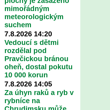
plochy je zasaženo
mimořádným
meteorologickým
suchem
7.8.2026 14:20
Vedoucí s dětmi
rozdělal pod
Pravčickou bránou
oheň, dostal pokutu
10 000 korun
7.8.2026 14:05
Za úhyn raků a ryb v
rybníce na
Chrudimsku může