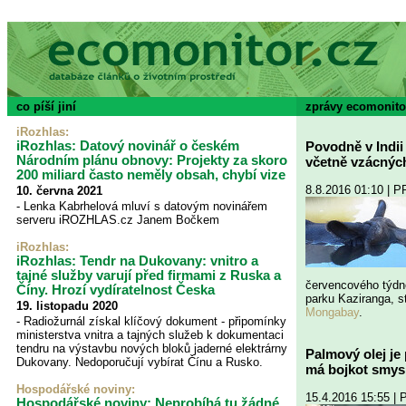
co píší jiní
zprávy ecomonito
iRozhlas
:
iRozhlas: Datový novinář o českém
Povodně v Indii 
Národním plánu obnovy: Projekty za skoro
včetně vzácnýc
200 miliard často neměly obsah, chybí vize
8.8.2016 01:10 | 
10. června 2021
- Lenka Kabrhelová mluví s datovým novinářem
serveru iROZHLAS.cz Janem Bočkem
iRozhlas:
iRozhlas: Tendr na Dukovany: vnitro a
tajné služby varují před firmami z Ruska a
červencového týdne
Číny. Hrozí vydíratelnost Česka
parku Kaziranga, s
19. listopadu 2020
Mongabay
.
- Radiožurnál získal klíčový dokument - připomínky
ministerstva vnitra a tajných služeb k dokumentaci
tendru na výstavbu nových bloků jaderné elektrárny
Palmový olej je
Dukovany. Nedoporučují vybírat Čínu a Rusko.
má bojkot smysl
Hospodářské noviny
:
15.4.2016 15:55 |
Hospodářské noviny: Neprobíhá tu žádné