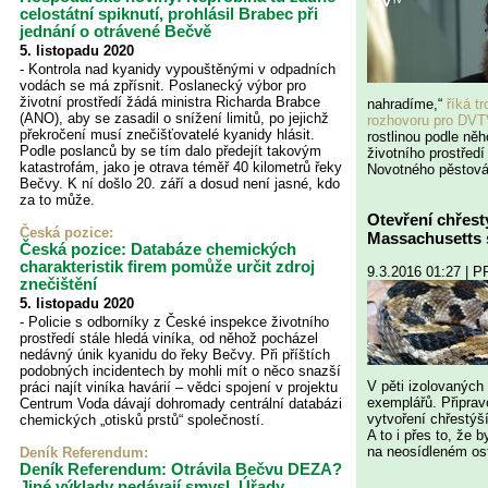
celostátní spiknutí, prohlásil Brabec při
jednání o otrávené Bečvě
5. listopadu 2020
- Kontrola nad kyanidy vypouštěnými v odpadních
vodách se má zpřísnit. Poslanecký výbor pro
životní prostředí žádá ministra Richarda Brabce
nahradíme,“
říká t
(ANO), aby se zasadil o snížení limitů, po jejichž
rozhovoru pro DVT
překročení musí znečišťovatelé kyanidy hlásit.
rostlinou podle ně
Podle poslanců by se tím dalo předejít takovým
životního prostředí
katastrofám, jako je otrava téměř 40 kilometrů řeky
Novotného pěstován
Bečvy. K ní došlo 20. září a dosud není jasné, kdo
za to může.
Otevření chřest
Česká pozice:
Massachusetts 
Česká pozice: Databáze chemických
charakteristik firem pomůže určit zdroj
9.3.2016 01:27 | 
znečištění
5. listopadu 2020
- Policie s odborníky z České inspekce životního
prostředí stále hledá viníka, od něhož pocházel
nedávný únik kyanidu do řeky Bečvy. Při příštích
podobných incidentech by mohli mít o něco snazší
V pěti izolovaných 
práci najít viníka havárií – vědci spojení v projektu
exemplářů. Připrav
Centrum Voda dávají dohromady centrální databázi
vytvoření chřestýší
chemických „otisků prstů“ společností.
A to i přes to, že 
na neosídleném os
Deník Referendum:
Deník Referendum: Otrávila Bečvu DEZA?
Jiné výklady nedávají smysl. Úřady