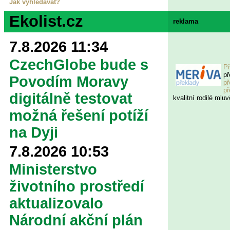
Jak vyhledávat?
Ekolist.cz
reklama
7.8.2026 11:34
CzechGlobe bude s
Př
př
Povodím Moravy
př
př
digitálně testovat
kvalitní rodilé mluv
možná řešení potíží
na Dyji
7.8.2026 10:53
Ministerstvo
životního prostředí
aktualizovalo
Národní akční plán