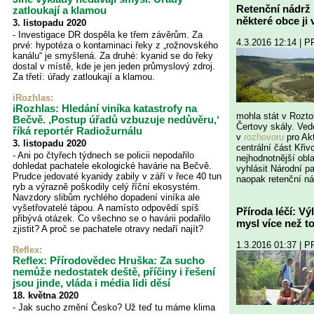
Retenční nádrž 
zatloukají a klamou
některé obce ji v
3. listopadu 2020
- Investigace DR dospěla ke třem závěrům. Za
4.3.2016 12:14 | 
prvé: hypotéza o kontaminaci řeky z „rožnovského
kanálu“ je smyšlená. Za druhé: kyanid se do řeky
dostal v místě, kde je jen jeden průmyslový zdroj.
Za třetí: úřady zatloukají a klamou.
iRozhlas:
iRozhlas: Hledání viníka katastrofy na
mohla stát v Rozt
Bečvě. ‚Postup úřadů vzbuzuje nedůvěru,‘
Čertovy skály. Ve
říká reportér Radiožurnálu
v
rozhovoru
pro Akt
3. listopadu 2020
centrální část Křiv
- Ani po čtyřech týdnech se policii nepodařilo
nejhodnotnější obl
dohledat pachatele ekologické havárie na Bečvě.
vyhlásit Národní p
Prudce jedovaté kyanidy zabily v září v řece 40 tun
naopak retenční ná
ryb a výrazně poškodily celý říční ekosystém.
Navzdory slibům rychlého dopadení viníka ale
vyšetřovatelé tápou. A namísto odpovědí spíš
Příroda léčí: V
přibývá otázek. Co všechno se o havárii podařilo
mysl více než t
zjistit? A proč se pachatele otravy nedaří najít?
1.3.2016 01:37 | 
Reflex
:
Reflex: Přírodovědec Hruška: Za sucho
nemůže nedostatek deště, příčiny i řešení
jsou jinde, vláda i média lidi děsí
18. května 2020
- Jak sucho změní Česko? Už teď tu máme klima