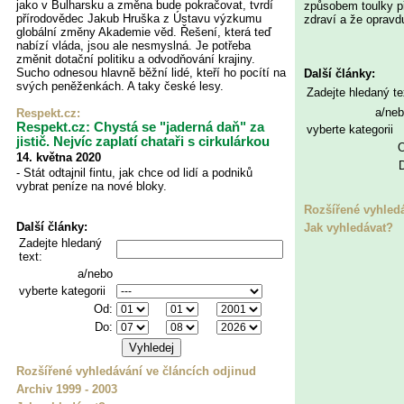
jako v Bulharsku a změna bude pokračovat, tvrdí
způsobem toulky p
přírodovědec Jakub Hruška z Ústavu výzkumu
zdraví a že opravdu
globální změny Akademie věd. Řešení, která teď
nabízí vláda, jsou ale nesmyslná. Je potřeba
změnit dotační politiku a odvodňování krajiny.
Sucho odnesou hlavně běžní lidé, kteří ho pocítí na
Další články:
svých peněženkách. A taky české lesy.
Zadejte hledaný te
a/ne
Respekt.cz
:
Respekt.cz: Chystá se "jaderná daň" za
vyberte kategorii
jistič. Nejvíc zaplatí chataři s cirkulárkou
O
14. května 2020
- Stát odtajnil fintu, jak chce od lidí a podniků
vybrat peníze na nové bloky.
Rozšířené vyhled
Další články:
Jak vyhledávat?
Zadejte hledaný
text:
a/nebo
vyberte kategorii
Od:
Do:
Rozšířené vyhledávání ve článcích odjinud
Archiv 1999 - 2003