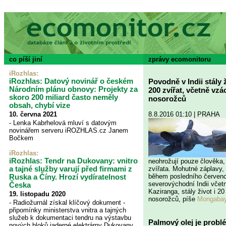
co píší jiní
zprávy ecomonitoru
iRozhlas
:
iRozhlas: Datový novinář o českém
Povodně v Indii stály 
Národním plánu obnovy: Projekty za
200 zvířat, včetně vz
skoro 200 miliard často neměly
nosorožců
obsah, chybí vize
8.8.2016 01:10 | PRAHA
10. června 2021
- Lenka Kabrhelová mluví s datovým
novinářem serveru iROZHLAS.cz Janem
Bočkem
iRozhlas:
iRozhlas: Tendr na Dukovany: vnitro
neohrožují pouze člověka, 
a tajné služby varují před firmami z
zvířata. Mohutné záplavy,
během posledního červen
Ruska a Číny. Hrozí vydíratelnost
severovýchodní Indii včet
Česka
Kaziranga, stály život i 2
19. listopadu 2020
nosorožců, píše
Mongaba
- Radiožurnál získal klíčový dokument -
připomínky ministerstva vnitra a tajných
služeb k dokumentaci tendru na výstavbu
Palmový olej je probl
nových bloků jaderné elektrárny Dukovany.