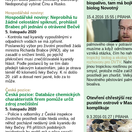
biopalivo, tam má bojk
Nedoporučují vybírat Čínu a Rusko.
biolog Novotný
Hospodářské noviny
:
15.4.2016 15:55 | PRAHA
Hospodářské noviny: Neprobíhá tu
žádné celostátní spiknutí, prohlásil
Brabec při jednání o otrávené Bečvě
5. listopadu 2020
- Kontrola nad kyanidy vypouštěnými v
odpadních vodách se má zpřísnit.
palmového oleje v potravin
Poslanecký výbor pro životní prostředí žádá
musíme a když odmítneme
ministra Richarda Brabce (ANO), aby se
vzniká otázka, čím ho na
zasadil o snížení limitů, po jejichž
tropický biolog a ekolog V
překročení musí znečišťovatelé kyanidy
rozhovoru pro DVTV
. Nahr
hlásit. Podle poslanců by se tím dalo
jinou tropickou rostlinou 
předejít takovým katastrofám, jako je otrava
smysl, protože může zatíž
téměř 40 kilometrů řeky Bečvy. K ní došlo
prostředí jen zhoršit. Vel
20. září a dosud není jasné, kdo za to
Novotného pěstování palm
může.
bioaliva.
Česká pozice:
Česká pozice: Databáze chemických
Otevření chřestýší re
charakteristik firem pomůže určit
pustém ostrově v Mas
zdroj znečištění
komplikuje
5. listopadu 2020
- Policie s odborníky z České inspekce
9.3.2016 01:27 | PRAHA
životního prostředí stále hledá viníka, od
něhož pocházel nedávný únik kyanidu do
řeky Bečvy. Při příštích podobných
incidentech by mohli mít o něco snazší