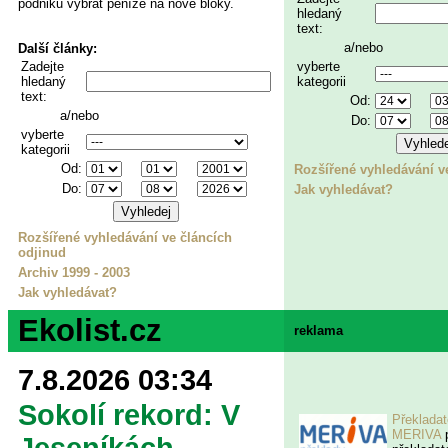
podniků vybrat peníze na nové bloky.
hledaný
text:
a/nebo
Další články:
vyberte
Zadejte
kategorii
hledaný
text:
Od:
a/nebo
Do:
vyberte
kategorii
Od:
Rozšířené vyhledávání v
Do:
Jak vyhledávat?
Rozšířené vyhledávání ve článcích
odjinud
Archiv 1999 - 2003
Jak vyhledávat?
Ekolist.cz
reklama
7.8.2026 03:34
Sokolí rekord: V
Překladat
MERIVA
p