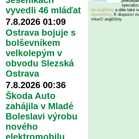
Jeseníkách
překladat
specializ
vyvedli 46 mláďat
do angličtiny
a dále také 
slovenštiny
. K dispozici má
7.8.2026 01:09
mluvčí angličtiny.
Ostrava bojuje s
bolševníkem
velkolepým v
obvodu Slezská
Ostrava
7.8.2026 00:36
Škoda Auto
zahájila v Mladé
Boleslavi výrobu
nového
elektromobilu