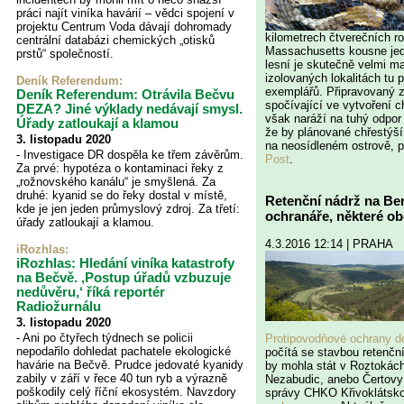
práci najít viníka havárií – vědci spojení v
projektu Centrum Voda dávají dohromady
kilometrech čtverečních ro
centrální databázi chemických „otisků
Massachusetts kousne jed
prstů“ společností.
lesní je skutečně velmi ma
izolovaných lokalitách tu 
Deník Referendum:
exemplářů. Připravovaný 
Deník Referendum: Otrávila Bečvu
spočívající ve vytvoření c
DEZA? Jiné výklady nedávají smysl.
však naráží na tuhý odpor li
Úřady zatloukají a klamou
že by plánované chřestýší
3. listopadu 2020
na neosídleném ostrově, 
- Investigace DR dospěla ke třem závěrům.
Post
.
Za prvé: hypotéza o kontaminaci řeky z
„rožnovského kanálu“ je smyšlená. Za
druhé: kyanid se do řeky dostal v místě,
Retenční nádrž na Be
kde je jen jeden průmyslový zdroj. Za třetí:
ochranáře, některé obce
úřady zatloukají a klamou.
4.3.2016 12:14 | PRAHA
iRozhlas:
iRozhlas: Hledání viníka katastrofy
na Bečvě. ‚Postup úřadů vzbuzuje
nedůvěru,‘ říká reportér
Radiožurnálu
3. listopadu 2020
- Ani po čtyřech týdnech se policii
Protipovodňové ochrany d
nepodařilo dohledat pachatele ekologické
počítá se stavbou retenční
havárie na Bečvě. Prudce jedovaté kyanidy
by mohla stát v Roztokách
zabily v září v řece 40 tun ryb a výrazně
Nezabudic, anebo Čertovy
poškodily celý říční ekosystém. Navzdory
správy CHKO Křivoklátsko