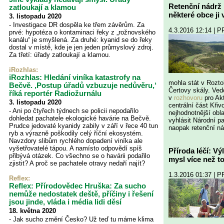
Retenční nádrž 
zatloukají a klamou
některé obce ji v
3. listopadu 2020
- Investigace DR dospěla ke třem závěrům. Za
4.3.2016 12:14 | 
prvé: hypotéza o kontaminaci řeky z „rožnovského
kanálu“ je smyšlená. Za druhé: kyanid se do řeky
dostal v místě, kde je jen jeden průmyslový zdroj.
Za třetí: úřady zatloukají a klamou.
iRozhlas:
iRozhlas: Hledání viníka katastrofy na
mohla stát v Rozt
Bečvě. ‚Postup úřadů vzbuzuje nedůvěru,‘
Čertovy skály. Ve
říká reportér Radiožurnálu
v
rozhovoru
pro Akt
3. listopadu 2020
centrální část Křiv
- Ani po čtyřech týdnech se policii nepodařilo
nejhodnotnější obl
dohledat pachatele ekologické havárie na Bečvě.
vyhlásit Národní p
Prudce jedovaté kyanidy zabily v září v řece 40 tun
naopak retenční ná
ryb a výrazně poškodily celý říční ekosystém.
Navzdory slibům rychlého dopadení viníka ale
vyšetřovatelé tápou. A namísto odpovědí spíš
Příroda léčí: V
přibývá otázek. Co všechno se o havárii podařilo
mysl více než t
zjistit? A proč se pachatele otravy nedaří najít?
1.3.2016 01:37 | 
Reflex
:
Reflex: Přírodovědec Hruška: Za sucho
nemůže nedostatek deště, příčiny i řešení
jsou jinde, vláda i média lidi děsí
18. května 2020
- Jak sucho změní Česko? Už teď tu máme klima