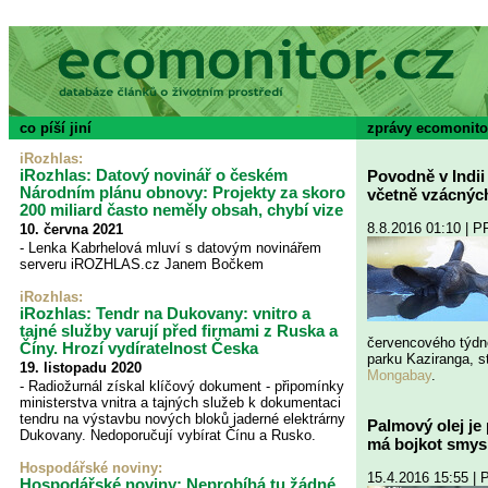
co píší jiní
zprávy ecomonito
iRozhlas
:
iRozhlas: Datový novinář o českém
Povodně v Indii 
Národním plánu obnovy: Projekty za skoro
včetně vzácnýc
200 miliard často neměly obsah, chybí vize
8.8.2016 01:10 | 
10. června 2021
- Lenka Kabrhelová mluví s datovým novinářem
serveru iROZHLAS.cz Janem Bočkem
iRozhlas:
iRozhlas: Tendr na Dukovany: vnitro a
tajné služby varují před firmami z Ruska a
červencového týdne
Číny. Hrozí vydíratelnost Česka
parku Kaziranga, s
19. listopadu 2020
Mongabay
.
- Radiožurnál získal klíčový dokument - připomínky
ministerstva vnitra a tajných služeb k dokumentaci
tendru na výstavbu nových bloků jaderné elektrárny
Palmový olej je
Dukovany. Nedoporučují vybírat Čínu a Rusko.
má bojkot smysl
Hospodářské noviny
:
15.4.2016 15:55 |
Hospodářské noviny: Neprobíhá tu žádné